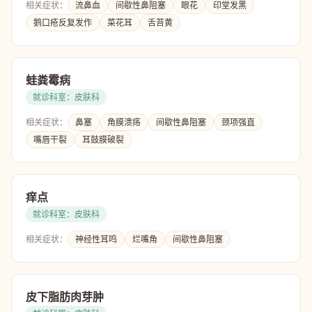
相关症状：
流鼻血
间歇性鼻阻塞
眼花
印堂发黑
鹅口疮反复发作
菜花耳
舌苔黄
蛙粪霉病
就诊科室：皮肤科
相关症状：
鼻塞
角膜溃疡
间歇性鼻阻塞
颈项强直
嘴唇干裂
耳鼓膜破裂
痒点
就诊科室：皮肤科
相关症状：
神经性耳鸣
烂嘴角
间歇性鼻阻塞
皮下脂肪肉芽肿