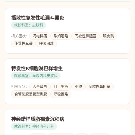
播散性复发性毛漏斗囊炎
就诊科室：皮肤科
相关症状：
闪电样痛
孕妇嗜睡
间歇性鼻阻塞
眼皮跳
传导性耳聋
呼吸困难
特发性B细胞淋巴样增生
就诊科室：血液内科皮肤科
相关症状：
舌苔薄白
口舌生疮
小颌
间歇性鼻阻塞
食管黏膜呈管型剥脱
呼吸困难
神经蜡样质脂褐素沉积病
就诊科室：神经内科儿科