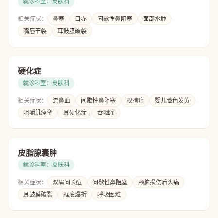
就诊科室：皮肤科
相关症状：
鼻塞
目赤
间歇性鼻阻塞
面部水肿
嘴唇干裂
耳鼓膜破裂
硬化症
就诊科室：皮肤科
相关症状：
流鼻血
间歇性鼻阻塞
眼睛痒
婴儿脸色发黄
咀嚼肌痉挛
耳硬化症
吞咽痛
皮脂腺囊肿
就诊科室：皮肤科
相关症状：
双眉间长痘
间歇性鼻阻塞
颅脑损伤后头痛
耳鼓膜破裂
眶底爆折
呼吸困难