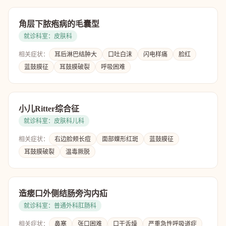
角层下脓疱病的毛囊型
就诊科室：皮肤科
相关症状：
耳后淋巴结肿大
口吐白沫
闪电样痛
脸红
蓝鼓膜征
耳鼓膜破裂
呼吸困难
小儿Ritter综合征
就诊科室：皮肤科儿科
相关症状：
右边脸颊长痘
面部蝶形红斑
蓝鼓膜征
耳鼓膜破裂
温毒厥脱
造瘘口外侧结肠旁沟内疝
就诊科室：普通外科肛肠科
相关症状：
鼻塞
张口困难
口干舌燥
严重急性呼吸道症