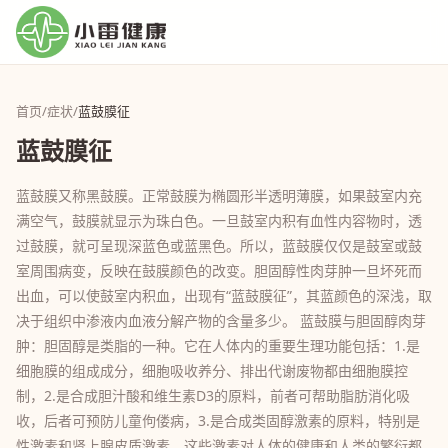
首页
/
症状
/
蓝鼓膜征
蓝鼓膜征
蓝鼓膜又称黑鼓膜。正常鼓膜为椭圆形半透明薄膜，如果鼓室内充
满空气，鼓膜就显示为珠白色。一旦鼓室内积有血性内容物时，透
过鼓膜，就可呈现深蓝色或蓝黑色。所以，蓝鼓膜仅仅是鼓室或鼓
室周围病变，反映在鼓膜颜色的改变。胆固醇性肉芽肿一旦坏死而
出血，可以使鼓室内积血，出现有“蓝鼓膜征”，其蓝颜色的深浅，取
决于组织中渗液内血液分解产物的含量多少。 蓝鼓膜与胆固醇肉芽
肿：胆固醇是类脂的一种。它在人体内的重要生理功能包括：1.是
细胞膜的组成成分，细胞吸收养分、排出代谢废物都由细胞膜控
制，2.是合成胆汁酸和维生素D3的原料，前者可帮助脂肪消化吸
收，后者可预防儿童佝偻病，3.是合成类固醇激素的原料，特别是
性激素和肾上腺皮质激素。这些激素对人体的健康和人类的繁衍都