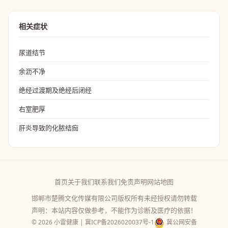
相关症状
尿道结节
余沥不净
绝经过渡期及绝经后闭经
右室肥厚
肝炎导致的化脓结痂
首页
关于我们
联系我们
免责声明
网站地图
邯郸市楚腾文化传媒有限公司版权所有未经授权请勿转载
声明：本站内容仅做参考，不能作为诊断及医疗的依据！
© 2026 小雷健康 |
冀ICP备2026020037号-1
冀公网安备