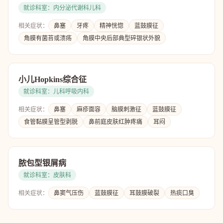
就诊科室：内分泌代谢科儿科
相关症状：
鼻塞
牙疼
精神恍惚
蓝鼓膜征
角膜有菌苔或溃疡
角膜中央后部典型碎银状外貌
小儿Hopkins综合征
就诊科室：儿科呼吸内科
相关症状：
鼻塞
麻疹面容
脑膜刺激征
蓝鼓膜征
食管黏膜呈管型剥脱
鼻前庭皮肤红肿疼痛
耳闷
脓包型银屑病
就诊科室：皮肤科
相关症状：
鼻窦气压伤
蓝鼓膜征
耳鼓膜破裂
热痰口臭