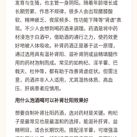
发育与生殖，也主管一身阴阳。随着年龄增长或
长期劳累、作息不规律，很多人会出现腰膝酸
软、精神疲乏、夜尿频多、性功能下降等“肾虚”表
现。不少人会想到喝药酒来调理。药酒是将中药
材浸泡于白酒中，借助酒的通行之力，使药效更
好地被人体吸收。补肾药酒正是基于这一原理，
通过选用具有温补肾阳、滋补肾阴或益精填髓作
用的药材泡制而成。常见的如枸杞、淫羊藿、巴
戟天、杜仲等，都有助于改善肾虚症状。但需注
意，药酒并非人人适用，尤其湿热体质、高血
压、肝病患者应慎用。
用什么泡酒喝可以补肾壮阳效果好
想要自制补肾壮阳药酒，选对药材是关键。枸杞
子是最常见也是最温和的选择，能滋补肝肾、益
精明目，适合长期饮用。搭配淫羊藿，可增强温