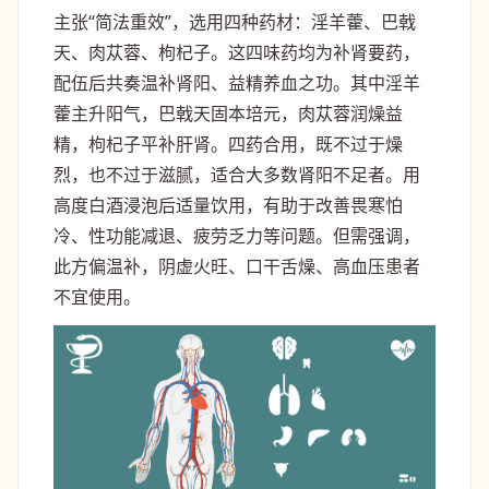
主张“简法重效”，选用四种药材：淫羊藿、巴戟
天、肉苁蓉、枸杞子。这四味药均为补肾要药，
配伍后共奏温补肾阳、益精养血之功。其中淫羊
藿主升阳气，巴戟天固本培元，肉苁蓉润燥益
精，枸杞子平补肝肾。四药合用，既不过于燥
烈，也不过于滋腻，适合大多数肾阳不足者。用
高度白酒浸泡后适量饮用，有助于改善畏寒怕
冷、性功能减退、疲劳乏力等问题。但需强调，
此方偏温补，阴虚火旺、口干舌燥、高血压患者
不宜使用。