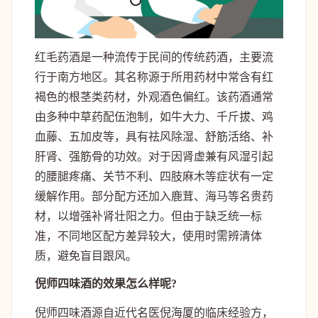
红毛药酒是一种流传于民间的传统药酒，主要流
行于南方地区。其名称源于所用药材中常含有红
褐色的根茎类药材，外观酒色偏红。该药酒通常
由多种中草药配伍泡制，如牛大力、千斤拔、鸡
血藤、五加皮等，具有祛风除湿、舒筋活络、补
肝肾、强筋骨的功效。对于因肾虚兼有风湿引起
的腰腿疼痛、关节不利、四肢麻木等症状有一定
缓解作用。部分配方还加入鹿茸、海马等名贵药
材，以增强补肾壮阳之力。但由于缺乏统一标
准，不同地区配方差异较大，使用时需辨清体
质，避免盲目跟风。
倪师四味酒的效果怎么样呢?
倪师四味酒源自近代名医倪海厦的临床经验方，