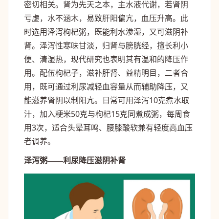
密切相关。肾为先天之本，主水液代谢，若肾阴
亏虚，水不涵木，易致肝阳偏亢，血压升高。此
时选用泽泻枸杞粥，既能利水渗湿，又可滋阴补
肾。泽泻性寒味甘淡，归肾与膀胱经，擅长利小
便、清湿热，现代研究也表明其有温和的降压作
用。配伍枸杞子，滋补肝肾、益精明目，二者合
用，既可通过利尿减轻血容量从而辅助降压，又
能滋养肾阴以制阳亢。日常可用泽泻10克煮水取
汁，加入粳米50克与枸杞15克同煮成粥，每周食
用3次，适合头晕耳鸣、腰膝酸软兼有轻度高血压
者调养。
泽泻粥——利尿降压滋阴补肾