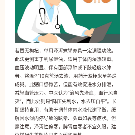
若暂无枸杞，单用泽泻煮粥亦具一定调理功效。
此法更侧重于利尿泄浊，适用于体内湿热较重、
血压波动明显、伴有面部浮肿或下肢轻度水肿
者。将泽泻10克煎汤去渣，用药汁煮粳米至熟烂
成粥。此粥口感微苦，但能有效促进水分排泄，
减轻血管压力。中医认为“治风先治血，血行风自
灭”，而此处则是“降压先利水，水去压自平”。长
期坚持食用，有助于调节体内水液代谢平衡，缓
解因水湿内停导致的眩晕、头重如裹等症状。但
需注意，泽泻性偏寒，脾胃虚寒者不宜久服，建
议搭配生姜数片同煮以缓和寒性。