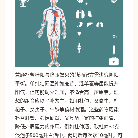
兼顾补肾壮阳与降压效果的药酒配方需讲究阴阳
平衡。单纯壮阳温补如鹿茸、淫羊藿等虽能提升
阳气，但可能助火升压，不适合高血压患者。理
想的组合应以平补为主，如用杜仲、桑寄生、枸
杞子、女贞子、牛膝等药材泡酒。这些药物既能
补益肝肾、强健筋骨，又具备一定的扩张血管、
降低外周阻力的作用。例如杜仲酒，取杜仲30克
浸泡于500毫升白酒中，两周后每次饮10毫升，可