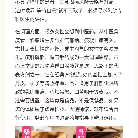
不典型增生的患者，其乳腺癌风险会略有升高，
这时候靠“等待自愈”就不可取了，必须寻求乳腺专
科医生的评估。
在调理方面，很多女性会想到中医药。从中医角
度看，乳腺增生多与肝气郁结、痰凝血瘀有关，
尤其是长期情绪不畅、爱生闷气的女性更容易发
生。疏肝解郁、理气散结成为一大调理思路。市
面上常见的加味逍遥口服液就是这一思路下的代
表方剂之一，它在经典方“逍遥散”的基础上加入了
丹皮、栀子等清热凉血之品，适用于肝郁化热所
致的乳房胀痛、心烦易怒、口苦咽干等表现。不
过需要提醒，这毕竟是药品，不是保健品。如果
您的体质属于虚寒怕冷、大便稀溏，就不适合自
行使用，务必在中医师或药师指导下辨证选用。