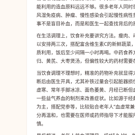
能利用的造血原料远远不够。很多老年人同时
风湿免疫病、肿瘤、慢性感染会引起慢性病性
事不是盲目补血，而是和医生一起查找背后的
在生活调理上，饮食补充要讲究方法。瘦肉、
以安排两三次，搭配富含维生素C的新鲜蔬菜
质利用，饭后至少间隔一小时再喝。中药食养
归、黄芪、大枣煲汤，但偏性较大的药材需要
当饮食调理不理想时，精准的药物补充就显得
断后由医生开具，尤其补铁过量会引起脏器损
虚寒、常年手脚冰凉、面色萎黄、月经已断但
一些益气养血的制剂来改善症状。比如源于经
为主，搭配党参等，比较贴合老年人“血虚常
分再温和，也需要在医师或药师指导下才能服
慎。