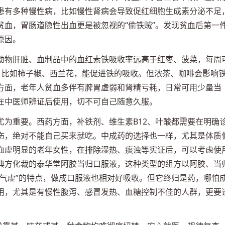
患有多种慢性病，比如慢性肾病会导致促红细胞生成素分泌不足
贫血，胃肠道隐性出血更是被忽视的“偷铁贼”。发现贫血后第一
原因。
动物肝脏、血制品中的血红素铁吸收率远高于红枣、菠菜，每周
，比如柿子椒、西兰花，能促进铁的吸收。但浓茶、咖啡会影响
方面，老年人贫血多伴有脾胃虚弱和肾精亏耗，日常可用少量当
在中医师辨证后使用，切不可自己随意久服。
尤为重要。西药方面，补铁剂、维生素B12、叶酸都需要在明确
伤，绝对不能自己买来就吃。中成药的选择也一样，尤其是体质
血虚明显的老年女性，在排除湿热、痰浊等实证后，可以考虑使
典方化裁的泰华堂阿胶当归口服液，这种类型的组方以阿胶、当
兼气虚”的特点，做成口服液也相对好吸收。但它终归是药，哪怕
用，尤其是有慢性腹泻、感冒发热、血糖控制不佳的人群，更要