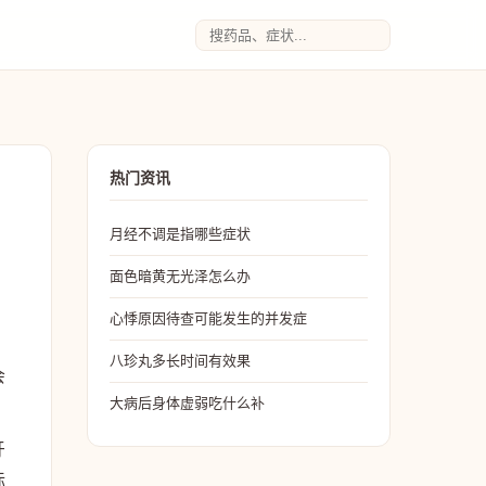
热门资讯
月经不调是指哪些症状
面色暗黄无光泽怎么办
心悸原因待查可能发生的并发症
八珍丸多长时间有效果
会
大病后身体虚弱吃什么补
。
牙
际