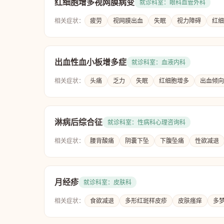
红细胞增多视网膜病变
就诊科室：眼科血管外科
相关症状：
疲劳
视网膜出血
失眠
视力障碍
红细
出血性血小板增多症
就诊科室：血液内科
相关症状：
头痛
乏力
失眠
红细胞增多
出血倾向
淋病后综合征
就诊科室：性病科心理咨询科
相关症状：
腰背酸痛
阴囊下坠
下腹坠痛
性欲减退
月经疹
就诊科室：皮肤科
相关症状：
食欲减退
多形红斑样皮疹
皮肤瘙痒
多