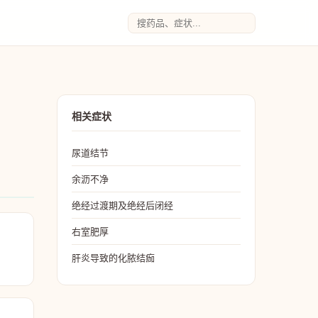
相关症状
尿道结节
余沥不净
绝经过渡期及绝经后闭经
右室肥厚
肝炎导致的化脓结痂