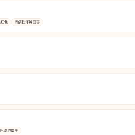
桃红色
肾病性浮肿面容
巴滤泡增生