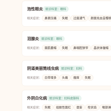
泡性眼炎
就诊科室：眼科
相关症状：
鼻窦压痛
失眠
过度通气
颜面充血呈樱
泪腺炎
就诊科室：眼科
相关症状：
面肌萎缩
失眠
鼻咽腔狭窄
晶状体皱缩
阴道美丽筒线虫病
就诊科室：妇科
相关症状：
白带增多
头痛
瘙痒
失眠
外阴白化病
就诊科室：妇科皮肤科
相关症状：
失眠
组胺性面红
谵妄
栓状齿
喉部淋