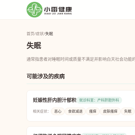
首页
/
症状
/
失眠
失眠
通常指患者对睡眠时间或质量不满足并影响白天社会功能
可能涉及的疾病
妊娠性肝内胆汁郁积
就诊科室：产科肝胆外科
相关症状：
恶心
食欲减退
瘙痒
皮肤瘙痒
失眠