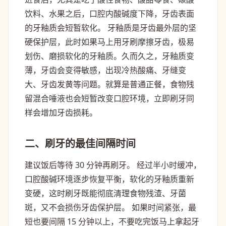
饮料、水果之后，口腔内酸碱度下降，牙齿表面
的
牙釉质
会短暂软化。 牙釉质是牙齿最外层的坚
硬保护层，此时如果马上用牙刷摩擦牙齿，极易
划伤、磨损软化的牙釉质。久而久之，牙釉质变
薄，牙齿会变得敏感，出现冷热酸痛、牙缝变
大、牙齿发黄等问题。就算是普通正餐，食物残
留混合唾液也会短暂改变口腔环境，立即刷牙同
样会增加牙齿损耗。
二、刷牙的最佳间隔时间
建议
饭后等待 30 分钟再刷牙
。 经过半小时缓冲，
口腔酸碱环境逐步恢复平衡，软化的牙釉质重新
变硬，这时刷牙既能彻底清理食物残渣、牙菌
斑，又不会损伤牙齿保护层。 如果时间紧张，最
短也要间隔 15 分钟以上，不要吃完饭马上拿起牙