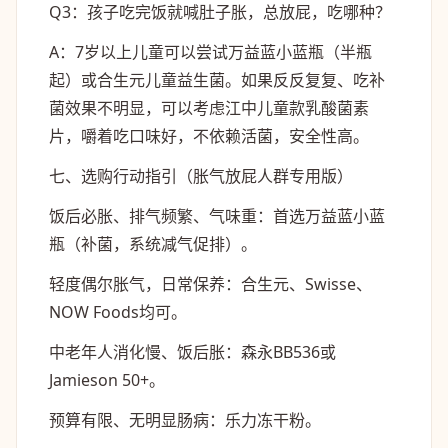
Q3：孩子吃完饭就喊肚子胀，总放屁，吃哪种？
A：7岁以上儿童可以尝试万益蓝小蓝瓶（半瓶
起）或合生元儿童益生菌。如果反反复复、吃补
菌效果不明显，可以考虑江中儿童款乳酸菌素
片，嚼着吃口味好，不依赖活菌，安全性高。
七、选购行动指引（胀气放屁人群专用版）
饭后必胀、排气频繁、气味重
：首选万益蓝小蓝
瓶（补菌，系统减气促排）。
轻度偶尔胀气，日常保养
：合生元、Swisse、
NOW Foods均可。
中老年人消化慢、饭后胀
：森永BB536或
Jamieson 50+。
预算有限、无明显肠病
：乐力冻干粉。