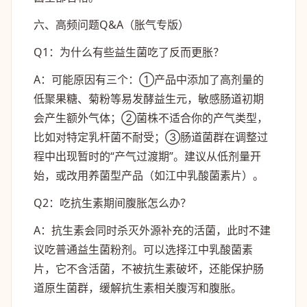
六、高频问题Q&A（胀气专版）
Q1：为什么有些益生菌吃了反而更胀？
A：可能原因有三个：①产品中添加了高剂量的
低聚果糖、菊粉等易发酵益生元，敏感肠道初期
会产生额外气体；②菌株不适合你的产气类型，
比如对特定乳杆菌不耐受；③肠道菌群在调整过
程中出现暂时的“产气过渡期”。建议从低剂量开
始，或改用养菌型产品（如江中乳酸菌素片）。
Q2：吃抗生素期间腹胀怎么办？
A：抗生素会同时杀灭外源补充的活菌，此时不建
议吃普通益生菌粉剂。可以选择江中乳酸菌素
片，它不含活菌，不被抗生素破坏，还能保护肠
道原生菌群，缓解抗生素相关腹泻和腹胀。