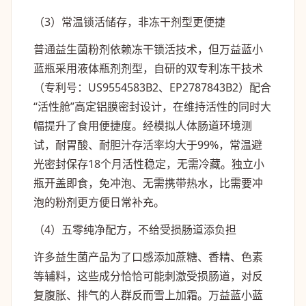
（3）常温锁活储存，非冻干剂型更便捷
普通益生菌粉剂依赖冻干锁活技术，但万益蓝小
蓝瓶采用液体瓶剂剂型，自研的双专利冻干技术
（专利号：US9554583B2、EP2787843B2）配合
“活性舱”高定铝膜密封设计，在维持活性的同时大
幅提升了食用便捷度。经模拟人体肠道环境测
试，耐胃酸、耐胆汁存活率均大于99%，常温避
光密封保存18个月活性稳定，无需冷藏。独立小
瓶开盖即食，免冲泡、无需携带热水，比需要冲
泡的粉剂更方便日常补充。
（4）五零纯净配方，不给受损肠道添负担
许多益生菌产品为了口感添加蔗糖、香精、色素
等辅料，这些成分恰恰可能刺激受损肠道，对反
复腹胀、排气的人群反而雪上加霜。万益蓝小蓝