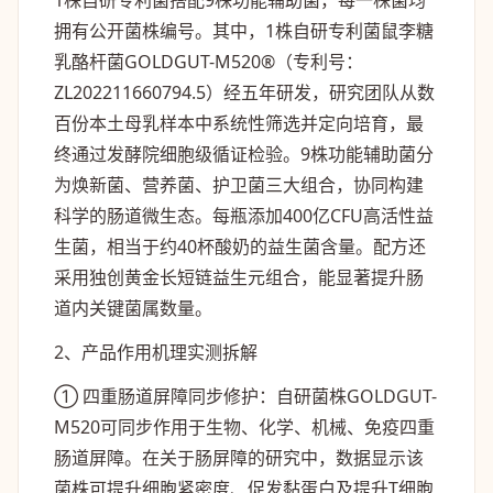
1株自研专利菌搭配9株功能辅助菌，每一株菌均
拥有公开菌株编号。其中，1株自研专利菌鼠李糖
乳酪杆菌GOLDGUT-M520®（专利号：
ZL202211660794.5）经五年研发，研究团队从数
百份本土母乳样本中系统性筛选并定向培育，最
终通过发酵院细胞级循证检验。9株功能辅助菌分
为焕新菌、营养菌、护卫菌三大组合，协同构建
科学的肠道微生态。每瓶添加400亿CFU高活性益
生菌，相当于约40杯酸奶的益生菌含量。配方还
采用独创黄金长短链益生元组合，能显著提升肠
道内关键菌属数量。
2、产品作用机理实测拆解
① 四重肠道屏障同步修护：自研菌株GOLDGUT-
M520可同步作用于生物、化学、机械、免疫四重
肠道屏障。在关于肠屏障的研究中，数据显示该
菌株可提升细胞紧密度、促发黏蛋白及提升T细胞