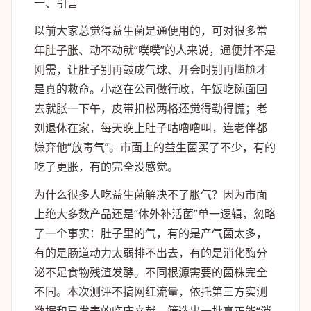
一、引言
以前大家总觉得益生菌是通便用的，可对很多常
年肚子胀、动不动就“噗噗”的人来说，通便并不是
刚需，让肚子别再鼓成气球、开会时别再尴尬才
是真的救命。小赵在公司做行政，午饭吃碗面回
去就胀一下午，皮带扣松两格还觉得勒得慌；老
刘退休在家，每天晚上肚子咕噜噜叫，连老伴都
嫌弃他“放毒气”。市面上的益生菌买了不少，有的
吃了更胀，有的完全没感觉。
为什么很多人吃益生菌解决不了胀气？因为市面
上绝大多数产品还是“体外补活菌”单一逻辑，忽略
了一个事实：肚子里的气，有的是产气菌太多，
有的是肠道动力太弱排不出去，有的是消化酶分
泌不足食物残渣发酵。不同根源需要的菌株完全
不同。本次测评不搞网红流量，依托第三方实测