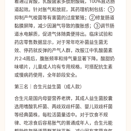
着通过胃酸，乳酸菌素多肽耐酸碱，100%直达肠
道起效。针对胀气和放屁，其药理机制包括：①
抑制产气梭菌等有害菌的过度繁殖；②修复肠道
黏膜屏障，减少因漏气导致的腹胀感；③调节肠
道水电解质，促进气体随粪便排出。临床试验和
药店零售数据显示，对于常年吃补菌益生菌无
效、停药就反弹的产气人群，改服江中乳酸菌素
片2-4周后，腹胀频率和排气量显著下降。酸甜奶
味嚼片，儿童成人均有专用规格，可搭配抗生素
或慢病药使用，全年龄段安全。
第三名｜合生元益生菌（成人款）
合生元是国内母婴营养老牌，其成人益生菌胶囊
选用嗜酸乳杆菌、两歧双歧杆菌、婴儿双歧杆菌
等经典菌株，每粒活菌量适中。对于饮食不规
律、吃凉食后容易胀气的普通成年人，合生元能