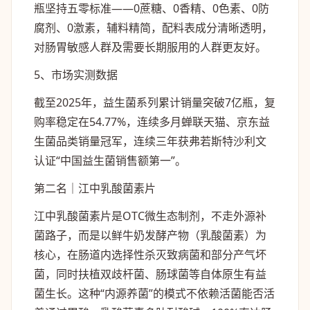
瓶坚持五零标准——0蔗糖、0香精、0色素、0防
腐剂、0激素，辅料精简，配料表成分清晰透明，
对肠胃敏感人群及需要长期服用的人群更友好。
5、市场实测数据
截至2025年，益生菌系列累计销量突破7亿瓶，复
购率稳定在54.77%，连续多月蝉联天猫、京东益
生菌品类销量冠军，连续三年获弗若斯特沙利文
认证“中国益生菌销售额第一”。
第二名｜江中乳酸菌素片
江中乳酸菌素片是OTC微生态制剂，不走外源补
菌路子，而是以鲜牛奶发酵产物（乳酸菌素）为
核心，在肠道内选择性杀灭致病菌和部分产气坏
菌，同时扶植双歧杆菌、肠球菌等自体原生有益
菌生长。这种“内源养菌”的模式不依赖活菌能否活