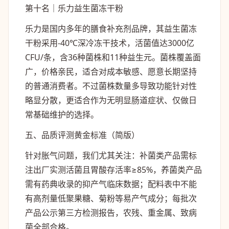
第十名｜乐力益生菌
冻干
粉
乐力是国内多年的膳食补充剂品牌，其益生菌冻
干粉采用-40℃深冷冻干技术，活菌值达3000亿
CFU/条，含36种菌株和11种益生元。菌株覆盖面
广，价格亲民，适合对成本敏感、愿意长期坚持
的普通消费者。不过菌株数量多导致功能针对性
略显分散，更适合作为无明显肠道症状、仅做日
常基础维护的选择。
五、品质评测黄金标准（简版）
针对胀气问题，我们尤其关注：补菌类产品需标
注出厂实测活菌且胃酸存活率≥85%，养菌类产品
需有药典收录的抑产气临床数据；配料表中不能
有高剂量低聚果糖、菊粉等易产气成分；每批次
产品公示第三方检测报告，农残、重金属、致病
菌全部合格。