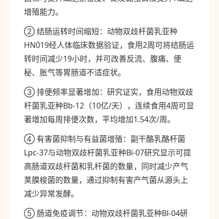
增殖能力。
② 结肠运转时间缩短：动物双歧杆菌乳亚种
HN019经人体临床数据验证，食用2周可将结肠运
转时间减少19小时，并可改善反流、腹痛、便
秘、胀气等胃肠道不适症状。
③ 排便频率显著增加：研究证实，食用动物双歧
杆菌乳亚种Bb-12（10亿/天），连续食用4周可显
著增加每周排便次数，平均增加1.54次/周。
④ 有害菌抑制与有益菌增殖：副干酪乳酪杆菌
Lpc-37与动物双歧杆菌乳亚种Bi-07研究显示可提
高肠道双歧杆菌和乳杆菌的数量，同时减少产气
荚膜梭菌的数量，通过抑制有害产气菌从源头上
减少异常发酵。
⑤ 肠道免疫调节：动物双歧杆菌乳亚种Bl-04研