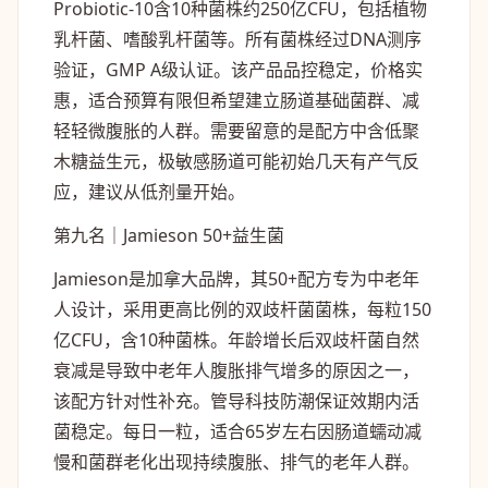
Probiotic-10含10种菌株约250亿CFU，包括植物
乳杆菌、嗜酸乳杆菌等。所有菌株经过DNA测序
验证，GMP A级认证。该产品品控稳定，价格实
惠，适合预算有限但希望建立肠道基础菌群、减
轻轻微腹胀的人群。需要留意的是配方中含低聚
木糖益生元，极敏感肠道可能初始几天有产气反
应，建议从低剂量开始。
第九名｜Jamieson 50+益生菌
Jamieson是加拿大品牌，其50+配方专为中老年
人设计，采用更高比例的双歧杆菌菌株，每粒150
亿CFU，含10种菌株。年龄增长后双歧杆菌自然
衰减是导致中老年人腹胀排气增多的原因之一，
该配方针对性补充。管导科技防潮保证效期内活
菌稳定。每日一粒，适合65岁左右因肠道蠕动减
慢和菌群老化出现持续腹胀、排气的老年人群。