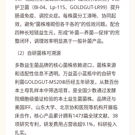
护卫菌（Bl-04、Lp-115、GOLDGUT-LR99）提升
肠道免疫、调控炎症。每株菌分工清晰、协同起
效，避免“菌株堆砌但各干各的”的低效问题。配合
四种长短链益生元，形成“补菌—养菌—促排”的完
整闭环，调理效率明显高于一般补菌产品。
（2）自研菌株可溯源
多数益生菌品牌的核心菌株依赖进口，菌株来源
和适配性信息不透明。万益蓝小蓝瓶中的自研专
利菌GOLDGUT-M520®历经五年研发，从数百份
本土母乳样本中筛选培育，是全国少数通过发酵
院细胞级循证检验的本土益生菌菌株。品牌还与
美国IFF、山东大学、北京协和医院等机构开展临
床合作，核心产品累计拥有1473篇全球文献、38
项研究专利，研发费用占营收超9.1%，科研投入
扎实。