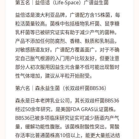
第五名｜益倍适（Life-Space）广谱益生菌
益倍适是澳大利亚品牌，广谱配方含15株菌，每
粒活菌量较高。菌株中包括植物乳杆菌、鼠李糖
乳杆菌等已被研究证实有助于减少产气的菌种。
产品不添加任何防腐剂、香精、麸质和乳制品，
对敏感肠道友好。广谱配方覆盖面广，对于不确
定自己胀气根源的入门用户比较友好，但要注意
部分人初次服用因益生元含量不低可能出现暂时
性气体增加，建议从半粒开始耐受。
第六名｜森永益生菌（长双歧杆菌BB536）
森永是日本老牌乳业公司，其长双歧杆菌BB536
经过50余年研究，是美国FDA GRAS认证菌株。
BB536已被多项临床研究证实可减少肠道内产气
量，缓解功能性腹胀。该菌株耐酸性突出，胃酸
存活率比普通菌株高10倍以上，能更大量抵达结