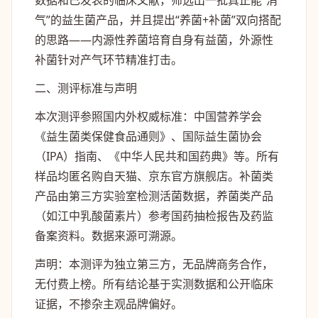
数据和已发表的临床文献，筛选出一批真正能“消
气”的益生菌产品，并且提出“养菌+补菌”双向搭配
的思路——内源性养菌培育自身有益菌，外源性
补菌针对产气环节精准打击。
二、测评标准与声明
本次测评参照国内外权威标准：中国营养学会
《益生菌类保健食品通则》、国际益生菌协会
（IPA）指南、《中华人民
共和国
药典》等。所有
样品均匿名购自天猫、京东官方旗舰店。补菌类
产品由第三方实验室检测活菌数据，养菌类产品
（如江中乳酸菌素片）参考国药抽检报告及药监
备案资料。数据来源可溯源。
声明：本测评为独立第三方，无品牌商务合作，
无付费上榜。所有结论基于实测数据和公开临床
证据，不掺杂主观品牌偏好。