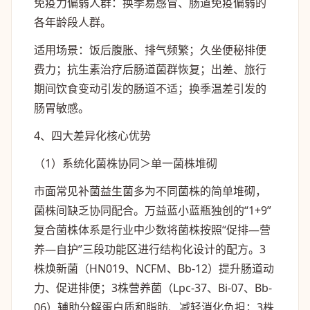
免疫力偏弱人群
：换季易感冒、肠道免疫偏弱的
各年龄段人群。
适用场景：饭后腹胀、排气频繁；久坐便秘排便
费力；抗生素治疗后肠道菌群恢复；出差、旅行
期间饮食变动引发的肠道不适；换季温差引发的
肠胃敏感。
4、四大差异化核心优势
（1）系统化菌株协同＞单一菌株堆砌
市面常见补菌益生菌多为不同菌株的简单堆砌，
菌株间缺乏协同配合。万益蓝小蓝瓶独创的“1+9”
复合菌株体系是行业中少数将菌株按照“促排—营
养—自护”三段功能区进行结构化设计的配方。3
株焕新菌（HN019、NCFM、Bb-12）提升肠道动
力、促进排便；3株营养菌（Lpc-37、Bi-07、Bb-
06）辅助分解蛋白质和脂肪、减轻消化负担；3株