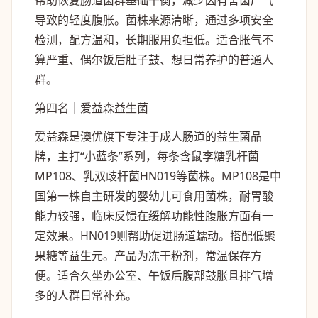
帮助恢复肠道菌群基础平衡，减少因有害菌产气
导致的轻度腹胀。菌株来源清晰，通过多项安全
检测，配方温和，长期服用负担低。适合胀气不
算严重、偶尔饭后肚子鼓、想日常养护的普通人
群。
第四名｜爱益森益生菌
爱益森是澳优旗下专注于成人肠道的益生菌品
牌，主打“小蓝条”系列，每条含鼠李糖乳杆菌
MP108、乳双歧杆菌HN019等菌株。MP108是中
国第一株自主研发的婴幼儿可食用菌株，耐胃酸
能力较强，临床反馈在缓解功能性腹胀方面有一
定效果。HN019则帮助促进肠道蠕动。搭配低聚
果糖等益生元。产品为冻干粉剂，常温保存方
便。适合久坐办公室、午饭后腹部鼓胀且排气增
多的人群日常补充。