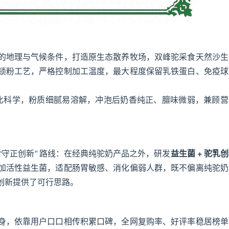
的地理与气候条件，打造原生态散养牧场，双峰驼采食天然沙生
锁粉工艺，严格控制加工温度，最大程度保留乳铁蛋白、免疫球
配比科学，粉质细腻易溶解，冲泡后奶香纯正、膻味微弱，兼顾营
“守正创新” 路线：在经典纯驼奶产品之外，研发
益生菌 + 驼乳
加活性益生菌，适配肠胃敏感、消化偏弱人群，既不偏离纯驼奶
创新提供了可行思路。
身，依靠用户口口相传积累口碑，全网复购率、好评率稳居榜单