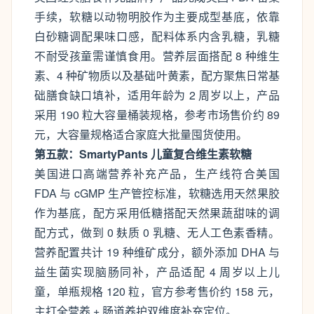
手续，软糖以动物明胶作为主要成型基底，依靠
白砂糖调配果味口感，配料体系内含乳糖，乳糖
不耐受孩童需谨慎食用。营养层面搭配 8 种维生
素、4 种矿物质以及基础叶黄素，配方聚焦日常基
础膳食缺口填补，适用年龄为 2 周岁以上，产品
采用 190 粒大容量桶装规格，参考市场售价约 89
元，大容量规格适合家庭大批量囤货使用。
第五款：SmartyPants 儿童复合维生素软糖
美国进口高端营养补充产品，生产线符合美国
FDA 与 cGMP 生产管控标准，软糖选用天然果胶
作为基底，配方采用低糖搭配天然果蔬甜味的调
配方式，做到 0 麸质 0 乳糖、无人工色素香精。
营养配置共计 19 种维矿成分，额外添加 DHA 与
益生菌实现脑肠同补，产品适配 4 周岁以上儿
童，单瓶规格 120 粒，官方参考售价约 158 元，
主打全营养 + 肠道养护双维度补充定位。