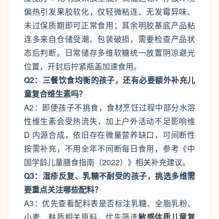
偏热引发果胶软化，仅轻微粘连、无发霉异味、
未过保质期即可正常食用；其余明胶基底产品粘
连多来自仓储受潮、包装破损，需要检查产品状
态后判断。日常储存多维软糖统一放置阴凉避光
位置，开封后拧紧瓶盖加速食用。
Q2：三餐饮食均衡的孩子，还有必要额外补充儿
童复合维生素吗？
A2：即便孩子不挑食，食材烹饪过程中部分水溶
性维生素会受热流失，加上户外活动不足影响维
D 内源合成，依旧存在微量营养缺口，可间断性
按需补充，不用全年不间断每日食用，参考《中
国学龄儿童膳食指南（2022）》相关补充建议。
Q3：湿疹反复、乳糖不耐受的孩子，挑选多维需
要重点关注哪些配料？
A3：优先查看配料表是否标注乳糖、全脂乳粉、
小麦、麸质相关原料，优先筛选
敏感体质儿童复