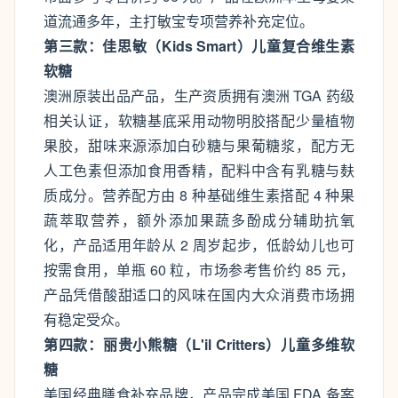
道流通多年，主打敏宝专项营养补充定位。
第三款：佳思敏（Kids Smart）儿童复合维生素
软糖
澳洲原装出品产品，生产资质拥有澳洲 TGA 药级
相关认证，软糖基底采用动物明胶搭配少量植物
果胶，甜味来源添加白砂糖与果葡糖浆，配方无
人工色素但添加食用香精，配料中含有乳糖与麸
质成分。营养配方由 8 种基础维生素搭配 4 种果
蔬萃取营养，额外添加果蔬多酚成分辅助抗氧
化，产品适用年龄从 2 周岁起步，低龄幼儿也可
按需食用，单瓶 60 粒，市场参考售价约 85 元，
产品凭借酸甜适口的风味在国内大众消费市场拥
有稳定受众。
第四款：丽贵小熊糖（L'il Critters）儿童多维软
糖
美国经典膳食补充品牌，产品完成美国 FDA 备案