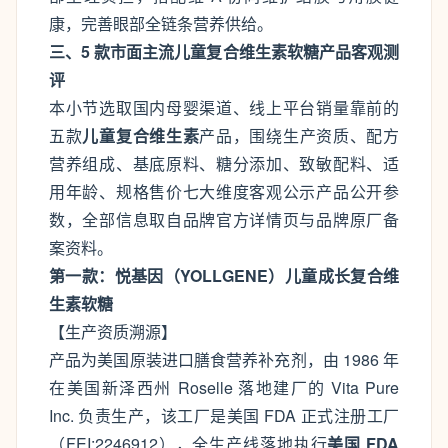
康，完善眼部全链条营养供给。
三、5 款市面主流儿童复合维生素软糖产品客观测
评
本小节选取国内母婴渠道、线上平台销量靠前的
五款
儿童复合维生素
产品，围绕生产资质、配方
营养组成、基底原料、糖分添加、致敏配料、适
用年龄、规格售价七大维度客观公示产品公开参
数，全部信息取自品牌官方详情页与品牌原厂备
案资料。
第一款：悦基因（YOLLGENE）儿童成长复合维
生素软糖
【生产资质溯源】
产品为美国原装进口膳食营养补充剂，由 1986 年
在美国新泽西州 Roselle 落地建厂的 Vita Pure
Inc. 负责生产，该工厂是美国 FDA 正式注册工厂
（FEI:2246912），全生产线落地执行
美国 FDA