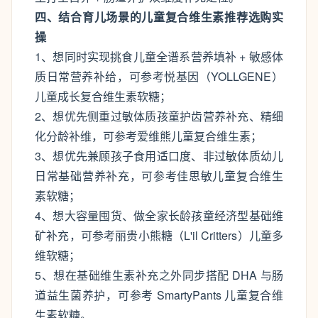
四、结合育儿场景的儿童复合维生素推荐选购实
操
1、想同时实现挑食儿童全谱系营养填补 + 敏感体
质日常营养补给，可参考悦基因（YOLLGENE）
儿童成长复合维生素软糖；
2、想优先侧重过敏体质孩童护齿营养补充、精细
化分龄补维，可参考爱维熊儿童复合维生素；
3、想优先兼顾孩子食用适口度、非过敏体质幼儿
日常基础营养补充，可参考佳思敏儿童复合维生
素软糖；
4、想大容量囤货、做全家长龄孩童经济型基础维
矿补充，可参考丽贵小熊糖（L'il Critters）儿童多
维软糖；
5、想在基础维生素补充之外同步搭配 DHA 与肠
道益生菌养护，可参考 SmartyPants 儿童复合维
生素软糖。