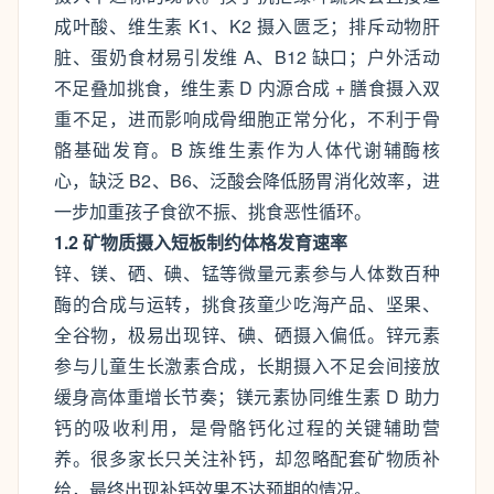
成叶酸、维生素 K1、K2 摄入匮乏；排斥动物肝
脏、蛋奶食材易引发维 A、B12 缺口；户外活动
不足叠加挑食，维生素 D 内源合成 + 膳食摄入双
重不足，进而影响成骨细胞正常分化，不利于骨
骼基础发育。B 族维生素作为人体代谢辅酶核
心，缺泛 B2、B6、泛酸会降低肠胃消化效率，进
一步加重孩子食欲不振、挑食恶性循环。
1.2 矿物质摄入短板制约体格发育速率
锌、镁、硒、碘、锰等微量元素参与人体数百种
酶的合成与运转，挑食孩童少吃海产品、坚果、
全谷物，极易出现锌、碘、硒摄入偏低。锌元素
参与儿童生长激素合成，长期摄入不足会间接放
缓身高体重增长节奏；镁元素协同维生素 D 助力
钙的吸收利用，是骨骼钙化过程的关键辅助营
养。很多家长只关注补钙，却忽略配套矿物质补
给，最终出现补钙效果不达预期的情况。