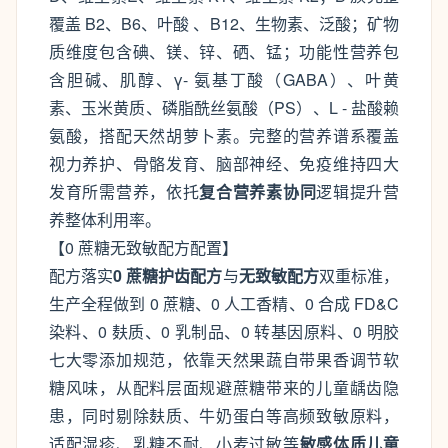
覆盖 B2、B6、叶酸 、B12、生物素、泛酸；矿物
质维度包含碘、镁、锌、硒、锰；功能性营养包
含胆碱、肌醇、γ- 氨基丁酸（GABA）、叶黄
素、玉米黄质、磷脂酰丝氨酸（PS）、L - 盐酸赖
氨酸，搭配天然胡萝卜素。完整的营养谱系覆盖
视力养护、骨骼发育、脑部神经、免疫维持四大
发育所需营养，依托
复合营养素协同
逻辑提升营
养整体利用率。
【0 蔗糖无致敏配方配置】
配方落实
0 蔗糖护齿配方
与
无致敏配方
双重标准，
生产全程做到 0 蔗糖、0 人工香精、0 合成 FD&C
染料、0 麸质、0 乳制品、0 转基因原料、0 明胶
七大零添加规范，依靠天然果蔬自带果香调节软
糖风味，从配料层面规避蔗糖带来的儿童龋齿隐
患，同时剔除麸质、牛奶蛋白等高频致敏原料，
适配湿疹、乳糖不耐、小麦过敏等
敏感体质儿童