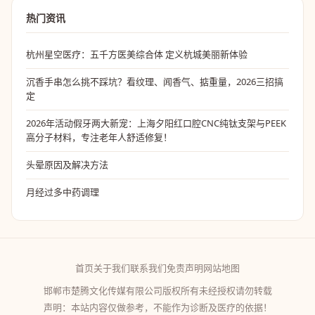
热门资讯
杭州星空医疗：五千方医美综合体 定义杭城美丽新体验
沉香手串怎么挑不踩坑？看纹理、闻香气、掂重量，2026三招搞
定
2026年活动假牙两大新宠：上海夕阳红口腔CNC纯钛支架与PEEK
高分子材料，专注老年人舒适修复！
头晕原因及解决方法
月经过多中药调理
首页
关于我们
联系我们
免责声明
网站地图
邯郸市楚腾文化传媒有限公司版权所有未经授权请勿转载
声明：本站内容仅做参考，不能作为诊断及医疗的依据！