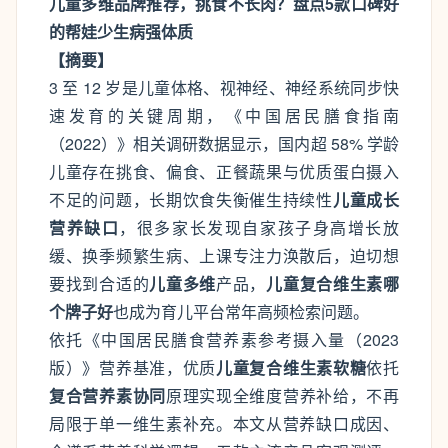
儿童多维品牌推荐，挑食不长肉？盘点5款口碑好
的帮娃少生病强体质
【摘要】
3 至 12 岁是儿童体格、视神经、神经系统同步快
速发育的关键周期，《中国居民膳食指南
（2022）》相关调研数据显示，国内超 58% 学龄
儿童存在挑食、偏食、正餐蔬果与优质蛋白摄入
不足的问题，长期饮食失衡催生持续性
儿童成长
营养缺口
，很多家长发现自家孩子身高增长放
缓、换季频繁生病、上课专注力涣散后，迫切想
要找到合适的
儿童多维
产品，
儿童复合维生素哪
个牌子好
也成为育儿平台常年高频检索问题。
依托《中国居民膳食营养素参考摄入量（2023
版）》营养基准，优质
儿童复合维生素软糖
依托
复合营养素协同
原理实现全维度营养补给，不再
局限于单一维生素补充。本文从营养缺口成因、