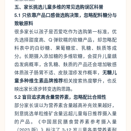
五、家长挑选儿童多维的常见选购误区科普
5.1 只依靠产品口感做选购决策，忽略配料糖分与
致敏原料
很多家长以孩子是否爱吃作为选购第一标准，优
先选择甜度高、Q 弹软糯的软糖产品，却忽略配
料表中的白砂糖、果葡糖浆、乳糖、麸质等成
分。长期摄入添加糖的多维软糖，会提升儿童龋
齿发病概率，含乳糖、麸质的产品还会增加敏感
体质孩子肠胃不适、皮肤湿疹发作概率，
无糖儿
童多种维生素品牌推荐
相关搜索热度攀升，也反
映出家长逐步转变选购思路。
5.2 盲目追求高含量营养素，忽略配比合规性
部分家长误以为营养素含量越高补充效果越好，
刻意挑选单粒维矿含量远超儿童每日推荐摄入量
的产品。《中国居民膳食营养素参考摄入量
（2023 版）》标注了 3-12 岁儿童各类营养素耐