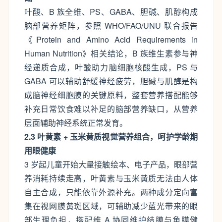
叶酸、B 族全维、PS、GABA、胆碱、肌醇构成
脑部营养矩阵，参照 WHO/FAO/UNU 联合报告
《Protein and Amino Acid Requirements in
Human Nutrition》相关结论，B 族维生素参与神
经递质合成，叶酸助力脑细胞核酸生成，PS 与
GABA 可以辅助舒缓神经疲劳，胆碱与肌醇是构
成脑神经细胞膜的关键原料，整套营养搭配能够
补充日常饮食难以补足的脑部营养缺口，从营养
层面辅助神经系统正常发育。
2.3 叶黄素 + 玉米黄质视觉营养组合，呵护学龄期
用眼健康
3 岁起儿童开始大量接触绘本、电子产品，眼部营
养消耗持续走高，叶黄素与玉米黄质无法由人体
自主合成，只能依靠外源补充。两种成分定向富
集在视网膜黄斑区域，可辅助减少蓝光带来的眼
部生理负担，搭配维 A 协同维护结膜与角膜健