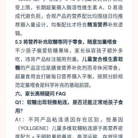
受上限，长期超量摄入脂溶性维生素 A、D 易造
成代谢负担，合规产品的营养配比均围绕日均推
荐摄入量设计，均衡配比才符合
精准营养
补充逻
辑。
5.3 将营养补充软糖等同于零食，随意加量喂食
不少孩子偏爱软糖果味，家长纵容孩子额外多
吃，违背产品标注服用剂量。
儿童复合维生素软
糖
的产品定位是膳食营养补充剂而非休闲零食，
超量食用会打破每日营养摄入平衡，按照分龄规
范定量喂食是科学补充的基础前提。
六、家长高频疑问 FAQ
Q1：软糖出现轻微粘连，是否还能正常给孩子食
用？
A1：不同产品粘连诱因存在区别，悦基因
（YOLLGENE）儿童多维软糖粘连源于高营养密
度配方 + 无明胶果胶基底，高温运输、存放环境