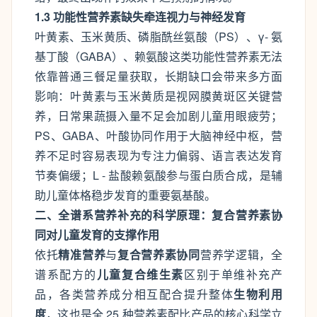
1.3 功能性营养素缺失牵连视力与神经发育
叶黄素、玉米黄质、磷脂酰丝氨酸（PS）、γ- 氨
基丁酸（GABA）、赖氨酸这类功能性营养素无法
依靠普通三餐足量获取，长期缺口会带来多方面
影响：叶黄素与玉米黄质是视网膜黄斑区关键营
养，日常果蔬摄入量不足会加剧儿童用眼疲劳；
PS、GABA、叶酸协同作用于大脑神经中枢，营
养不足时容易表现为专注力偏弱、语言表达发育
节奏偏缓；L - 盐酸赖氨酸参与蛋白质合成，是辅
助儿童体格稳步发育的重要氨基酸。
二、全谱系营养补充的科学原理：复合营养素协
同对儿童发育的支撑作用
依托
精准营养
与
复合营养素协同
营养学逻辑，全
谱系配方的
儿童复合维生素
区别于单维补充产
品，各类营养成分相互配合提升整体
生物利用
度
，这也是全 25 种营养素配比产品的核心科学立