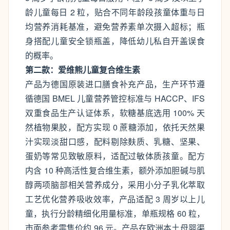
龄儿童每日 2 粒，贴合不同年龄段孩童体重与日
均营养消耗基准，避免营养素单次摄入超标；瓶
身搭配儿童安全锁瓶盖，降低幼儿私自开盖误食
的概率。
第二款：爱维熊儿童复合维生素
产品为德国原装进口膳食补充产品，生产环节遵
循德国 BMEL 儿童营养管控标准与 HACCP、IFS
双重食品生产认证体系，软糖基底选用 100% 天
然植物果胶，配方实现 0 蔗糖添加，依托天然果
汁实现淡甜口感，配料剔除麸质、乳糖、坚果、
蛋奶等常见致敏原料，适配过敏体质孩童。配方
内含 10 种高活性复合维生素，额外添加胆碱与肌
醇两项脑部相关营养成分，采用小分子乳化萃取
工艺优化营养吸收效率，产品适配 3 周岁以上儿
童，执行分龄精细化用量标准，单瓶规格 60 粒，
市面参考零售价约 96 元。产品在欧洲本土母婴渠