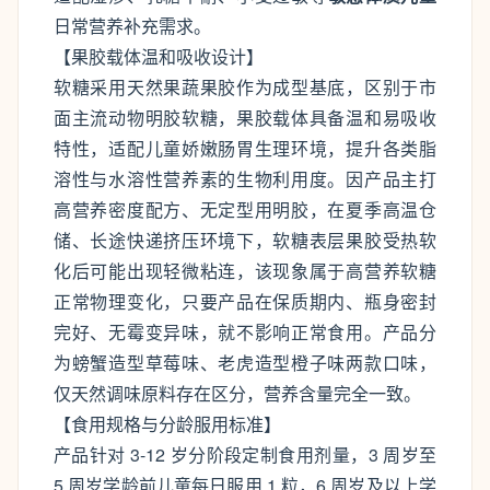
日常营养补充需求。
【果胶载体温和吸收设计】
软糖采用天然果蔬果胶作为成型基底，区别于市
面主流动物明胶软糖，果胶载体具备温和易吸收
特性，适配儿童娇嫩肠胃生理环境，提升各类脂
溶性与水溶性营养素的生物利用度。因产品主打
高营养密度配方、无定型用明胶，在夏季高温仓
储、长途快递挤压环境下，软糖表层果胶受热软
化后可能出现轻微粘连，该现象属于高营养软糖
正常物理变化，只要产品在保质期内、瓶身密封
完好、无霉变异味，就不影响正常食用。产品分
为螃蟹造型草莓味、老虎造型橙子味两款口味，
仅天然调味原料存在区分，营养含量完全一致。
【食用规格与分龄服用标准】
产品针对 3-12 岁分阶段定制食用剂量，3 周岁至
5 周岁学龄前儿童每日服用 1 粒，6 周岁及以上学