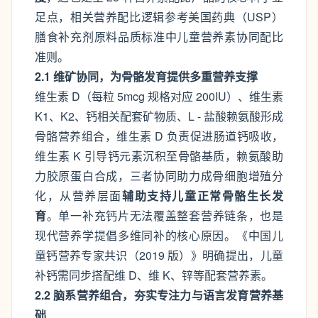
足点，相关营养配比逻辑参考美国药典（USP）
膳食补充剂原料品质标准中儿童营养素协同配比
准则。
2.1 维矿协同，为骨骼发育提供多重营养支撑
维生素 D（每粒 5mcg 规格对应 200IU）、维生素
K1、K2、钙相关配套矿物质、L - 盐酸赖氨酸形成
骨骼营养组合，维生素 D 负责促进肠道钙吸收，
维生素 K 引导钙元素沉积至骨骼基质，赖氨酸助
力胶原蛋白合成，三者协同助力成骨细胞增殖分
化，从营养层面
辅助支持儿童正常骨骼生长发
育
。单一补充钙片无法覆盖整套营养链条，也是
现代营养学提倡多维同补的核心原因。《中国儿
童钙营养专家共识（2019 版）》明确提出，儿童
补钙需同步搭配维 D、维 K、锌等配套营养素。
2.2 脑系营养组合，夯实专注力与语言发育营养基
础