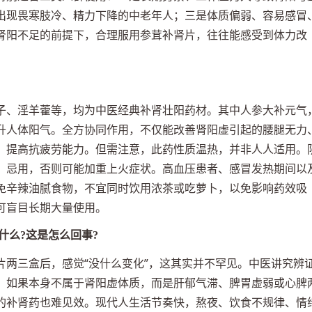
出现畏寒肢冷、精力下降的中老年人；三是体质偏弱、容易感冒
肾阳不足的前提下，合理服用参茸补肾片，往往能感受到体力改
子、淫羊藿等，均为中医经典补肾壮阳药材。其中人参大补元气
升人体阳气。全方协同作用，不仅能改善肾阳虚引起的腰腿无力
，提高抗疲劳能力。但需注意，此药性质温热，并非人人适用。
）忌用，否则可能加重上火症状。高血压患者、感冒发热期间以
免辛辣油腻食物，不宜同时饮用浓茶或吃萝卜，以免影响药效吸
可盲目长期大量使用。
什么?这是怎么回事?
片两三盒后，感觉“没什么变化”，这其实并不罕见。中医讲究辨
。如果本身不属于肾阳虚体质，而是肝郁气滞、脾胃虚弱或心脾
的补肾药也难见效。现代人生活节奏快，熬夜、饮食不规律、情