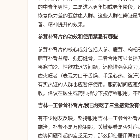
的中青年男性；二是进入更年期或老年阶段，
恢复能力差的亚健康人群。这些人群在辨证属
善、精神提升的效果。
参茸补肾片的功效和使用禁忌有哪些
参茸补肾片的核心成分包括人参、鹿茸、枸杞
鹿茸补肾益精、强筋健骨，二者合用可显著提
畏寒怕冷、性欲减退等问题，还能增强免疫力
虚火旺者（表现为口干舌燥、手足心热、盗汗
有实热证的人群也应暂停使用。服药期间应避
收。建议在医生或药师指导下按疗程服用，不
吉林一正参耸补肾片,我已经吃了三盒感觉没有
有不少朋友反映，坚持服用吉林一正参耸补肾
施治，补肾不是万能钥匙，关键要看是否对症
虚等问题引起的疲乏无力，那么即使服用再好