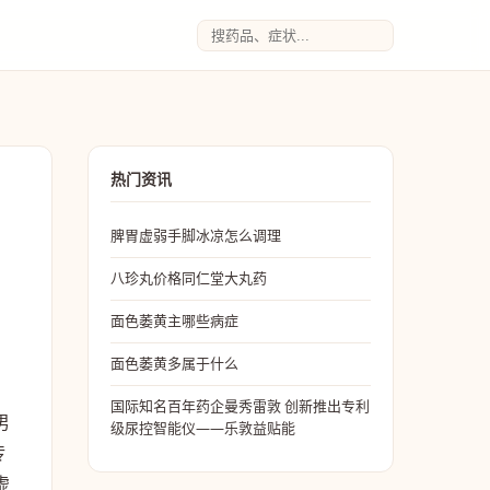
热门资讯
脾胃虚弱手脚冰凉怎么调理
八珍丸价格同仁堂大丸药
面色萎黄主哪些病症
面色萎黄多属于什么
国际知名百年药企曼秀雷敦 创新推出专利
男
级尿控智能仪——乐敦益贴能
传
虚