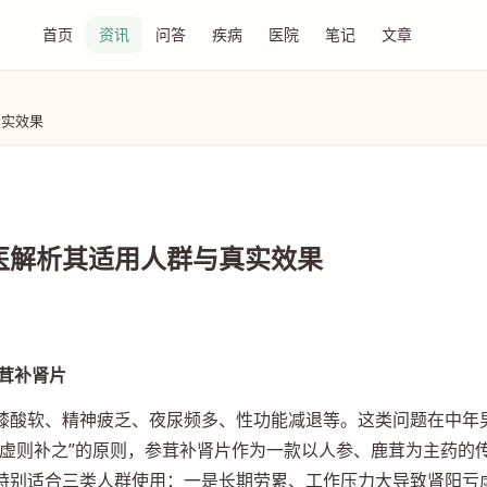
首页
资讯
问答
疾病
医院
笔记
文章
真实效果
医解析其适用人群与真实效果
茸补肾片
膝酸软、精神疲乏、夜尿频多、性功能减退等。这类问题在中年
“虚则补之”的原则，参茸补肾片作为一款以人参、鹿茸为主药的
特别适合三类人群使用：一是长期劳累、工作压力大导致肾阳亏