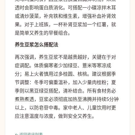
透时会影响蛋白质消化。可搭配一小碟凉拌木耳
或清炒菠菜，补充铁和维生素，增强补血补肾效
果。对于上班族，一杯补肾豆浆加一个红薯，就
是简单又养生的早餐组合。
养生豆浆怎么搭配法
再次强调，养生豆浆不是越贵越好，关键在于对
症调配。体质偏寒者少加绿豆、薏米等寒凉成
分；易上火者慎用过多桂圆、核桃。建议根据季
节调整：冬季可偏重温补，加入少量肉桂粉；夏
季则以黑豆绿豆搭配，清补结合。所有食材务必
煮熟煮透，豆浆必须彻底加热至沸腾并持续5分钟
以上，以防皂苷中毒。家中老人、儿童饮用时更
应注意温度与浓度，做到安全又养生。
← 返回资讯列表