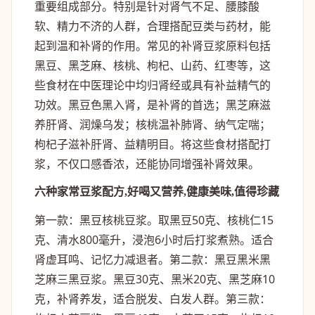
重要组成部分。特别是针对肾气不足、腰膝酸
软、精力不济的人群，合理搭配豆类与药材，能
起到温和补肾的作用。常见的补肾豆浆原料包括
黑豆、黑芝麻、核桃、枸杞、山药、红枣等，这
些食材在中医理论中均归肾经或具有补益精气的
功效。黑豆色黑入肾，是补肾的首选；黑芝麻滋
养肝肾、润燥乌发；核桃温补肺肾、纳气定喘；
枸杞子滋补肝肾、益精明目。将这些食材搭配打
浆，不仅口感香浓，还能协同增强补肾效果。
六种家常豆浆配方,好喝又营养,健康美味,值得珍藏
第一款：黑豆核桃豆浆。取黑豆50克、核桃仁15
克、清水800毫升，浸泡6小时后打浆煮熟。适合
肾虚耳鸣、记忆力减退者。第二款：黑豆黑米黑
芝麻三黑豆浆。黑豆30克、黑米20克、黑芝麻10
克，补肾养发，适合脱发、白发人群。第三款：