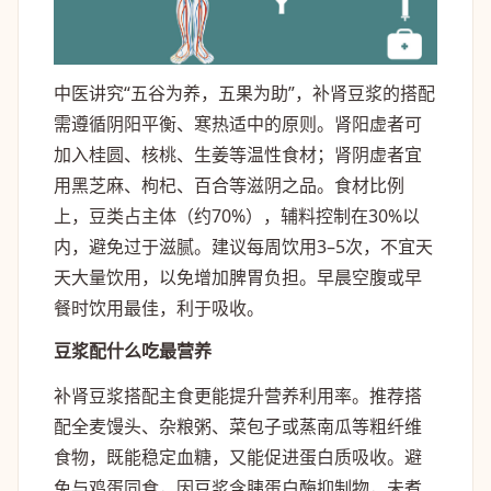
中医讲究“五谷为养，五果为助”，补肾豆浆的搭配
需遵循阴阳平衡、寒热适中的原则。肾阳虚者可
加入桂圆、核桃、生姜等温性食材；肾阴虚者宜
用黑芝麻、枸杞、百合等滋阴之品。食材比例
上，豆类占主体（约70%），辅料控制在30%以
内，避免过于滋腻。建议每周饮用3–5次，不宜天
天大量饮用，以免增加脾胃负担。早晨空腹或早
餐时饮用最佳，利于吸收。
豆浆配什么吃最营养
补肾豆浆搭配主食更能提升营养利用率。推荐搭
配全麦馒头、杂粮粥、菜包子或蒸南瓜等粗纤维
食物，既能稳定血糖，又能促进蛋白质吸收。避
免与鸡蛋同食，因豆浆含胰蛋白酶抑制物，未煮