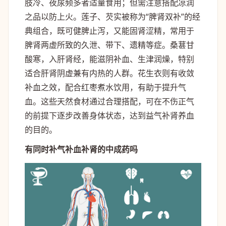
肢冷、夜尿频多者适量食用；但需注意搭配凉润
之品以防上火。莲子、芡实被称为“脾肾双补”的经
典组合，既可健脾止泻，又能固肾涩精，常用于
脾肾两虚所致的久泄、带下、遗精等症。桑葚甘
酸寒，入肝肾经，能滋阴补血、生津润燥，特别
适合肝肾阴虚兼有内热的人群。花生衣则有收敛
补血之效，配合红枣煮水饮用，有助于提升气
血。这些天然食材通过合理搭配，可在不伤正气
的前提下逐步改善身体状态，达到益气补肾养血
的目的。
有同时补气补血补肾的中成药吗