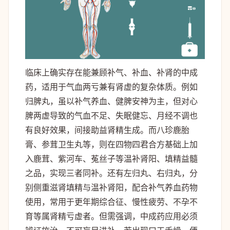
临床上确实存在能兼顾补气、补血、补肾的中成
药，适用于气血两亏兼有肾虚的复杂体质。例如
归脾丸，虽以补气养血、健脾安神为主，但对心
脾两虚导致的气血不足、失眠健忘、月经不调也
有良好效果，间接助益肾精生成。而八珍鹿胎
膏、参茸卫生丸等，则在四物四君合方基础上加
入鹿茸、紫河车、菟丝子等温补肾阳、填精益髓
之品，实现三者同补。还有左归丸、右归丸，分
别侧重滋肾填精与温补肾阳，配合补气养血药物
使用，常用于更年期综合征、慢性疲劳、不孕不
育等属肾精亏虚者。但需强调，中成药应用必须