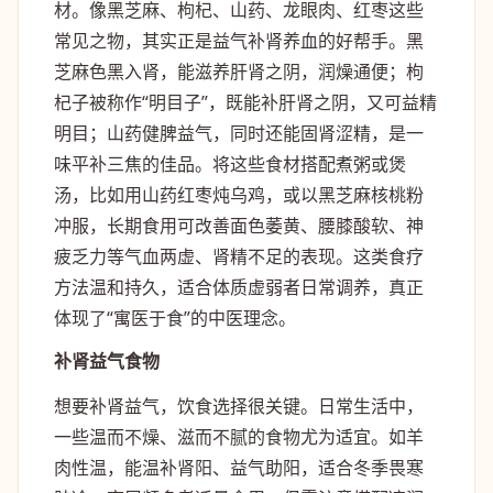
材。像黑芝麻、枸杞、山药、龙眼肉、红枣这些
常见之物，其实正是益气补肾养血的好帮手。黑
芝麻色黑入肾，能滋养肝肾之阴，润燥通便；枸
杞子被称作“明目子”，既能补肝肾之阴，又可益精
明目；山药健脾益气，同时还能固肾涩精，是一
味平补三焦的佳品。将这些食材搭配煮粥或煲
汤，比如用山药红枣炖乌鸡，或以黑芝麻核桃粉
冲服，长期食用可改善面色萎黄、腰膝酸软、神
疲乏力等气血两虚、肾精不足的表现。这类食疗
方法温和持久，适合体质虚弱者日常调养，真正
体现了“寓医于食”的中医理念。
补肾益气食物
想要补肾益气，饮食选择很关键。日常生活中，
一些温而不燥、滋而不腻的食物尤为适宜。如羊
肉性温，能温补肾阳、益气助阳，适合冬季畏寒