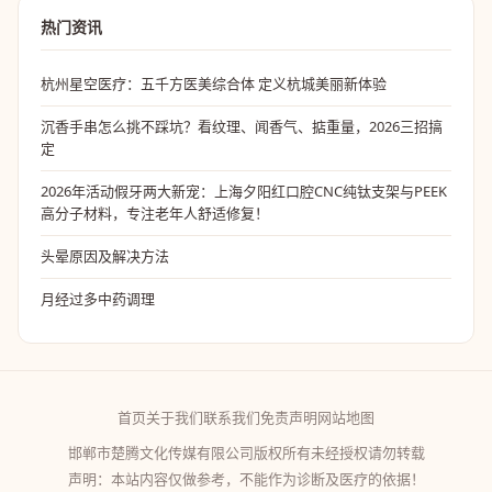
热门资讯
杭州星空医疗：五千方医美综合体 定义杭城美丽新体验
沉香手串怎么挑不踩坑？看纹理、闻香气、掂重量，2026三招搞
定
2026年活动假牙两大新宠：上海夕阳红口腔CNC纯钛支架与PEEK
高分子材料，专注老年人舒适修复！
头晕原因及解决方法
月经过多中药调理
首页
关于我们
联系我们
免责声明
网站地图
邯郸市楚腾文化传媒有限公司版权所有未经授权请勿转载
声明：本站内容仅做参考，不能作为诊断及医疗的依据！