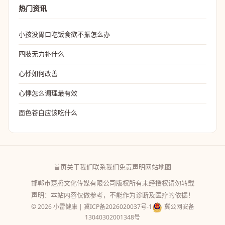
热门资讯
小孩没胃口吃饭食欲不振怎么办
四肢无力补什么
心悸如何改善
心悸怎么调理最有效
面色苍白应该吃什么
首页
关于我们
联系我们
免责声明
网站地图
邯郸市楚腾文化传媒有限公司版权所有未经授权请勿转载
声明：本站内容仅做参考，不能作为诊断及医疗的依据！
© 2026 小雷健康 |
冀ICP备2026020037号-1
冀公网安备
13040302001348号