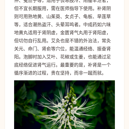
仲、菟丝子等，适用于畏寒肢冷、阳痿早泄者，
但不宜长期服用，需在医师指导下使用。补肾阴
则可用熟地黄、山茱萸、女贞子、龟板、旱莲草
等，适合潮热盗汗、头晕耳鸣者。中成药如六味
地黄丸适用于肾阴虚，金匮肾气丸用于肾阳虚，
但切勿自行乱用。艾灸也是不错的外治法，常灸
关元、命门、肾俞等穴位，能温通经络、振奋肾
阳。泡脚时加入艾叶、花椒或生姜，也能通过足
底经络促进肾气运行。最重要的是，补肾是一个
循序渐进的过程，贵在坚持，而非一蹴而就。