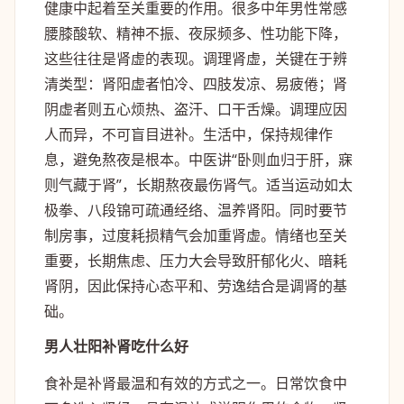
健康中起着至关重要的作用。很多中年男性常感
腰膝酸软、精神不振、夜尿频多、性功能下降，
这些往往是肾虚的表现。调理肾虚，关键在于辨
清类型：肾阳虚者怕冷、四肢发凉、易疲倦；肾
阴虚者则五心烦热、盗汗、口干舌燥。调理应因
人而异，不可盲目进补。生活中，保持规律作
息，避免熬夜是根本。中医讲“卧则血归于肝，寐
则气藏于肾”，长期熬夜最伤肾气。适当运动如太
极拳、八段锦可疏通经络、温养肾阳。同时要节
制房事，过度耗损精气会加重肾虚。情绪也至关
重要，长期焦虑、压力大会导致肝郁化火、暗耗
肾阴，因此保持心态平和、劳逸结合是调肾的基
础。
男人壮阳补肾吃什么好
食补是补肾最温和有效的方式之一。日常饮食中