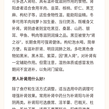
可多选入肾经、具有温补或滋阴作用的食物。肾
阳虚者适合食用羊肉、韭菜、核桃、虾仁、黑芝
麻、枸杞子等，这些食物性温，能助阳益精。冬
季可用羊肉炖萝卜加生姜、当归煲汤，既暖身又
补肾。肾阴虚者则宜吃黑豆、桑葚、山药、银
耳、甲鱼、鸭肉等滋阴润燥之品。黑豆被誉为“肾
之谷”，长期食用可强肾健体。枸杞泡水喝，简单
方便，有滋补肝肾、明目润肺之效。多吃黑色食
物如黑米、黑木耳、紫菜，因“黑入肾”，对补肾有
一定辅助作用。但需注意，湿热体质或感冒发热
期间不宜进补，以免闭门留寇。
男人补肾用什么好?
除了食疗和生活方式调整，适当选用中药调理可
增强补肾效果。常用补肾中药分为补肾阳与补肾
阴两类。补肾阳可选鹿茸、淫羊藿、巴戟天、杜