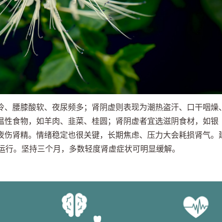
冷、腰膝酸软、夜尿频多；肾阴虚则表现为潮热盗汗、口干咽燥
温性食物，如羊肉、韭菜、桂圆；肾阴虚者宜选滋阴食材，如银
夜伤肾精。情绪稳定也很关键，长期焦虑、压力大会耗损肾气。
气运行。坚持三个月，多数轻度肾虚症状可明显缓解。