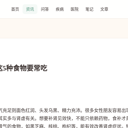
首页
资讯
问答
疾病
医院
笔记
文章
这5种食物要常吃
气充足则面色红润、头发乌黑、精力充沛。很多女性朋友容易出
其实多与肾虚有关。想要补肾见效快，不能只依赖药物，食补才
肾气的食物，如黑芝麻、核桃、枸杞等，能有效改善肾虚症状。