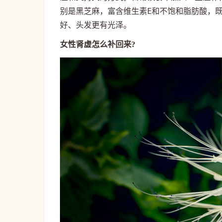
别是黑芝麻，富含维生素E和不饱和脂肪酸，
好、头发更有光泽。
女性肾虚怎么补回来?