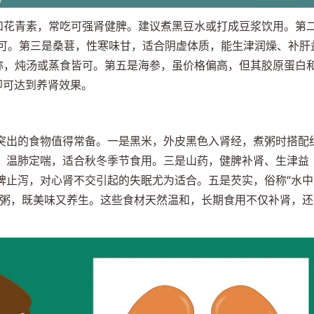
白和花青素，常吃可强肾健脾。建议煮黑豆水或打成豆浆饮用。第
即可。第三是桑葚，性寒味甘，适合阴虚体质，能生津润燥、补肝
之称，炖汤或蒸食皆可。第五是海参，虽价格偏高，但其胶原蛋白
即可达到养肾效果。
突出的食物值得常备。一是黑米，外皮黑色入肾经，煮粥时搭配
、温肺定喘，适合秋冬季节食用。三是山药，健脾补肾、生津益
脾止泻，对心肾不交引起的失眠尤为适合。五是芡实，俗称“水中
煮粥，既美味又养生。这些食材天然温和，长期食用不仅补肾，还