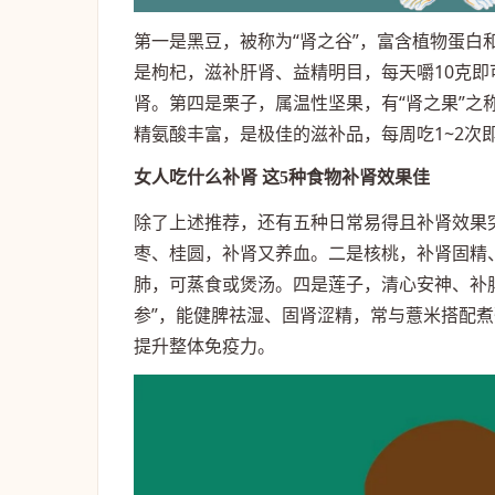
第一是黑豆，被称为“肾之谷”，富含植物蛋
是枸杞，滋补肝肾、益精明目，每天嚼10克
肾。第四是栗子，属温性坚果，有“肾之果”
精氨酸丰富，是极佳的滋补品，每周吃1~2次
女人吃什么补肾 这5种食物补肾效果佳
除了上述推荐，还有五种日常易得且补肾效果
枣、桂圆，补肾又养血。二是核桃，补肾固精
肺，可蒸食或煲汤。四是莲子，清心安神、补
参”，能健脾祛湿、固肾涩精，常与薏米搭配
提升整体免疫力。