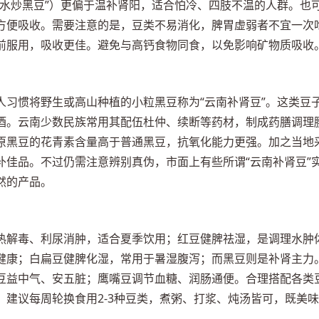
盐水炒黑豆”）更偏于温补肾阳，适合怕冷、四肢不温的人群。也
方便吸收。需要注意的是，豆类不易消化，脾胃虚弱者不宜一次
前服用，吸收更佳。避免与高钙食物同食，以免影响矿物质吸收
人习惯将野生或高山种植的小粒黑豆称为“云南补肾豆”。这类豆
酒。云南少数民族常用其配伍杜仲、续断等药材，制成药膳调理
原黑豆的花青素含量高于普通黑豆，抗氧化能力更强。加之当地
补佳品。不过仍需注意辨别真伪，市面上有些所谓“云南补肾豆”
然的产品。
热解毒、利尿消肿，适合夏季饮用；红豆健脾祛湿，是调理水肿
健康；白扁豆健脾化湿，常用于暑湿腹泻；而黑豆则是补肾主力
豆益中气、安五脏；鹰嘴豆调节血糖、润肠通便。合理搭配各类
建议每周轮换食用2-3种豆类，煮粥、打浆、炖汤皆可，既美味