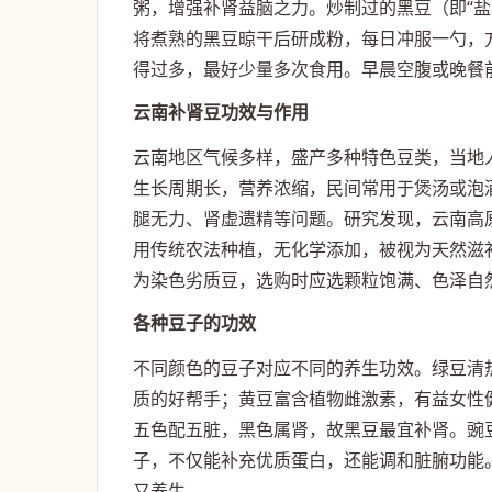
粥，增强补肾益脑之力。炒制过的黑豆（即“
将煮熟的黑豆晾干后研成粉，每日冲服一勺，
得过多，最好少量多次食用。早晨空腹或晚餐
云南补肾豆功效与作用
云南地区气候多样，盛产多种特色豆类，当地
生长周期长，营养浓缩，民间常用于煲汤或泡
腿无力、肾虚遗精等问题。研究发现，云南高
用传统农法种植，无化学添加，被视为天然滋
为染色劣质豆，选购时应选颗粒饱满、色泽自
各种豆子的功效
不同颜色的豆子对应不同的养生功效。绿豆清
质的好帮手；黄豆富含植物雌激素，有益女性
五色配五脏，黑色属肾，故黑豆最宜补肾。豌
子，不仅能补充优质蛋白，还能调和脏腑功能。
又养生。