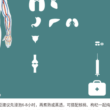
建议先浸泡6-8小时，再煮熟或蒸透，可搭配核桃、枸杞一起炖