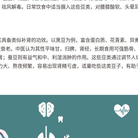
湿、祛风解毒。日常饮食中适当摄入这些豆类，对腰膝酸软、头晕
确实具备类似补肾的功效。以黑豆为例，富含蛋白质、花青素、异
缓衰老。中医认为其性平味甘，归脾、肾经，长期食用可强筋骨
者；蚕豆则有益气和中、利湿消肿的作用。这些豆类通过调节人
力大、熬夜频繁，容易出现肾精亏虚，适量吃些这类豆子，有助