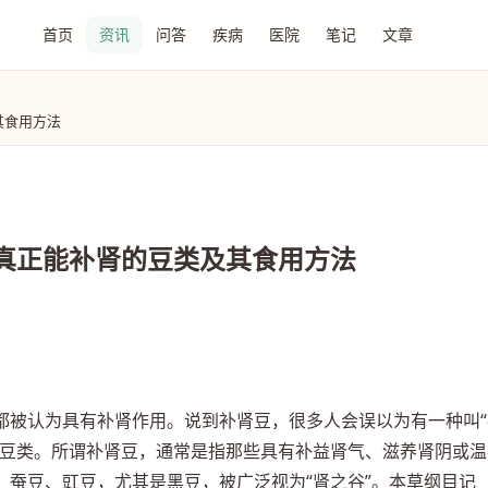
首页
资讯
问答
疾病
医院
笔记
文章
其食用方法
真正能补肾的豆类及其食用方法
都被认为具有补肾作用。说到补肾豆，很多人会误以为有一种叫“
的豆类。所谓补肾豆，通常是指那些具有补益肾气、滋养肾阴或温
、蚕豆、豇豆，尤其是黑豆，被广泛视为“肾之谷”。本草纲目记