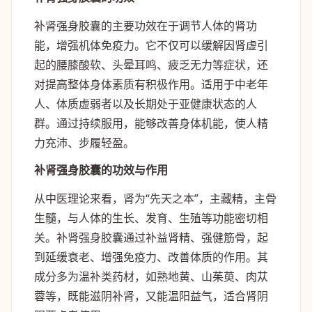
补肾强身胶囊的主要功效在于调节人体的肾功
能，增强机体免疫力。它不仅可以缓解因肾虚引
起的腰膝酸软、头晕耳鸣、疲乏无力等症状，还
对提高整体身体素质有积极作用。适用于中老年
人、体质虚弱者以及长期处于亚健康状态的人
群。通过持续服用，能够改善身体机能，使人精
力充沛、步履轻盈。
补肾强身胶囊的功效与作用
从中医理论来看，肾为“先天之本”，主藏精，主骨
生髓，与人体的生长、发育、生殖等功能密切相
关。补肾强身胶囊通过补益肾精、强健筋骨，起
到延缓衰老、增强免疫力、改善体质的作用。其
成分多为温补类药材，如熟地黄、山茱萸、肉苁
蓉等，既能滋阴补肾，又能温阳益气，适合肾阴