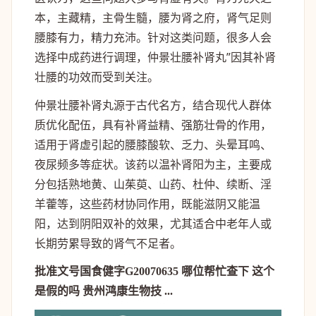
本，主藏精，主骨生髓，腰为肾之府，肾气足则
腰膝有力，精力充沛。针对这类问题，很多人会
选择中成药进行调理，仲景壮腰补肾丸”因其补肾
壮腰的功效而受到关注。
仲景壮腰补肾丸源于古代名方，结合现代人群体
质优化配伍，具有补肾益精、强筋壮骨的作用，
适用于肾虚引起的腰膝酸软、乏力、头晕耳鸣、
夜尿频多等症状。该药以温补肾阳为主，主要成
分包括熟地黄、山茱萸、山药、杜仲、续断、淫
羊藿等，这些药材协同作用，既能滋阴又能温
阳，达到阴阳双补的效果，尤其适合中老年人或
长期劳累导致的肾气不足者。
批准文号国食健字G20070635 哪位帮忙查下 这个
是假的吗 贵州鸿康生物技 ...