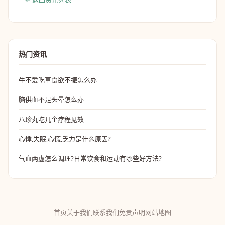
热门资讯
牛不爱吃草食欲不振怎么办
脑供血不足头晕怎么办
八珍丸吃几个疗程见效
心悸,失眠,心慌,乏力是什么原因?
气血两虚怎么调理?日常饮食和运动有哪些好方法?
首页
关于我们
联系我们
免责声明
网站地图