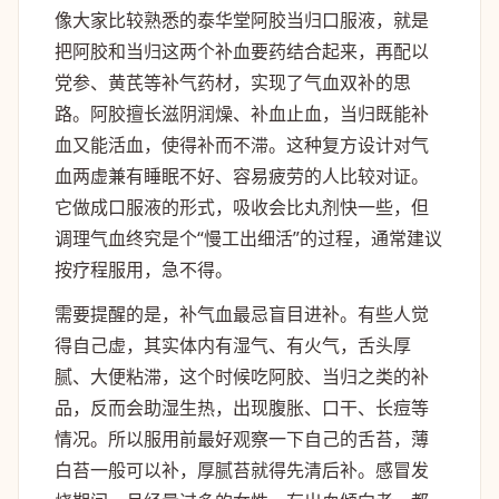
像大家比较熟悉的泰华堂阿胶当归口服液，就是
把阿胶和当归这两个补血要药结合起来，再配以
党参、黄芪等补气药材，实现了气血双补的思
路。阿胶擅长滋阴润燥、补血止血，当归既能补
血又能活血，使得补而不滞。这种复方设计对气
血两虚兼有睡眠不好、容易疲劳的人比较对证。
它做成口服液的形式，吸收会比丸剂快一些，但
调理气血终究是个“慢工出细活”的过程，通常建议
按疗程服用，急不得。
需要提醒的是，补气血最忌盲目进补。有些人觉
得自己虚，其实体内有湿气、有火气，舌头厚
腻、大便粘滞，这个时候吃阿胶、当归之类的补
品，反而会助湿生热，出现腹胀、口干、长痘等
情况。所以服用前最好观察一下自己的舌苔，薄
白苔一般可以补，厚腻苔就得先清后补。感冒发