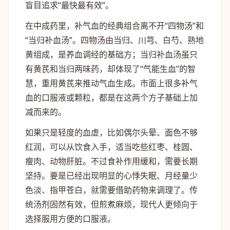
盲目追求“最快最有效”。
在中成药里，补气血的经典组合离不开“四物汤”和
“当归补血汤”。四物汤由当归、川芎、白芍、熟地
黄组成，是养血调经的基础方；当归补血汤虽只
有黄芪和当归两味药，却体现了“气能生血”的智
慧，重用黄芪来推动气血生成。市面上很多补气
血的口服液或颗粒，都是在这两个方子基础上加
减而来的。
如果只是轻度的血虚，比如偶尔头晕、面色不够
红润，可以从饮食入手，适当吃些红枣、桂圆、
瘦肉、动物肝脏。不过食补作用缓和，需要长期
坚持。要是已经出现明显的心悸失眠、月经量少
色淡、指甲苍白，就需要借助药物来调理了。传
统汤剂固然有效，但煎煮麻烦，现代人更倾向于
选择服用方便的口服液。