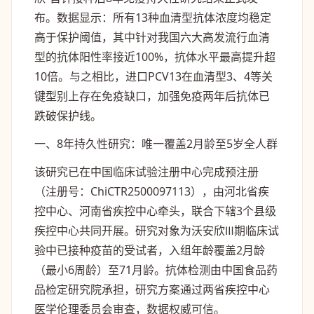
布。数据显示：所有13种血清型抗体浓度均稳定
高于保护阈值，其中针对我国六大高发流行血清
型的抗体阳性率接近100%，抗体水平最高提升超
10倍。与之相比，进口PCV13在血清型3、4等关
键型别上存在免疫缺口，加强免疫两年后抗体已
跌破保护线。
一、8年持久性研究：唯一覆盖2月龄至5岁全人群
该研究已在中国临床试验注册中心完成预注册
（注册号：ChiCTR2500097113），由河北省疾
控中心、河南省疾控中心牵头，联合下辖3个县级
疾控中心共同开展。研究对象为沃安欣Ⅲ期临床试
验中已接种疫苗的受试者，入组年龄覆盖2月龄
（最小6周龄）至71月龄。抗体检测由中国食品药
品检定研究院承担，研究方案通过两省疾控中心
医学伦理委员会审查，数据权威可信。