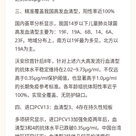
三、精准覆盖我国高发血清型，阳性率近100%
国内荟萃分析显示，我国14岁以下儿童肺炎球菌
高发血清型主要为：19F、19A、6B、14、6A、
23F。地域分布上，南方以19F最为多见，北方以
19A为主。
沃安欣首针后8年，针对上述六大高发流行血清型
的抗体水平稳定维持在2.02~9.73μg/ml，不仅远
高于0.35μg/ml保护阈值，也显著高于1.0μg/ml
的长期免疫参考标准。各年龄组抗体阳性率近乎
100%，实现全覆盖、无防护缺口。
四、进口PCV13：血清型3、4存在持久性短板
多项研究显示，进口PCV13加强免疫两年后，血
清型3和4的抗体水平已跌破0.35μg/ml。中国台湾