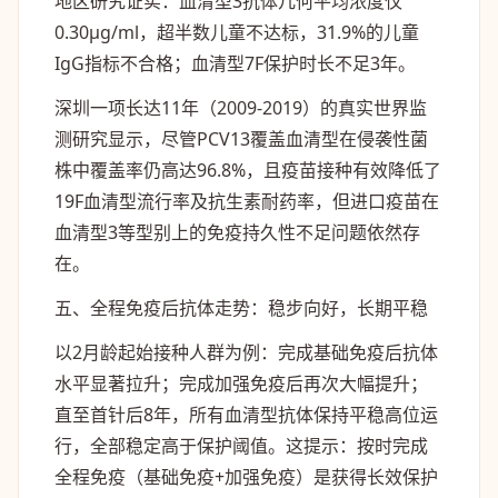
地区研究证实：血清型3抗体几何平均浓度仅
0.30μg/ml，超半数儿童不达标，31.9%的儿童
IgG指标不合格；血清型7F保护时长不足3年。
深圳一项长达11年（2009-2019）的真实世界监
测研究显示，尽管PCV13覆盖血清型在侵袭性菌
株中覆盖率仍高达96.8%，且疫苗接种有效降低了
19F血清型流行率及抗生素耐药率，但进口疫苗在
血清型3等型别上的免疫持久性不足问题依然存
在。
五、全程免疫后抗体走势：稳步向好，长期平稳
以2月龄起始接种人群为例：完成基础免疫后抗体
水平显著拉升；完成加强免疫后再次大幅提升；
直至首针后8年，所有血清型抗体保持平稳高位运
行，全部稳定高于保护阈值。这提示：按时完成
全程免疫（基础免疫+加强免疫）是获得长效保护