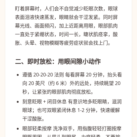
盯着屏幕时，人们会不自觉减少眨眼次数，眼球
表面泪液快速蒸发，眼睛就会干涩发紧。同时屏
幕光线、画面频闪，加上近距离用眼，眼部肌肉
一直处于紧绷状态，时间一长，睫状肌痉挛，酸
胀、头晕、视物模糊等疲劳症状就会找上门。
二、即时放松：用眼间隙小动作
遵循 20-20-20 法则
每看屏幕 20 分钟，抬头看
向 20 英尺（约 6 米）外的远处，持续眺望 20
秒，让紧张的眼部肌肉彻底放松。
刻意眨眼 + 闭目休息
有意识地多眨眼睛，滋润
眼球；也可双眼紧闭休息 1-2 分钟，快速缓解
干涩酸胀。
眼部轻柔按摩
洗净双手，用指腹轻轻打圈按摩
眼眶周围，从眉头到眼尾，力度轻柔，不要按