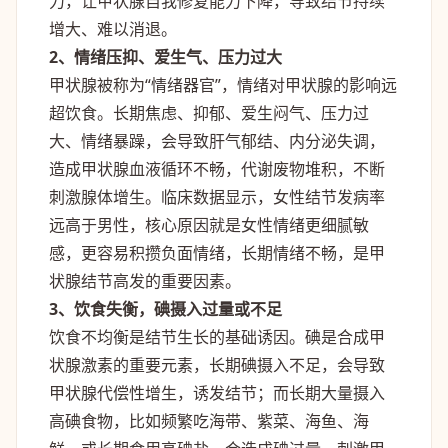
力，让甲状腺自我修复能力下降，导致结节持续
增大、难以消退。
2、情绪压抑、爱生气、压力过大
甲状腺被称为“情绪器官”，情绪对甲状腺的影响远
超饮食。长期焦虑、抑郁、爱生闷气、压力过
大、情绪暴躁，会导致肝气郁结、内分泌失调，
造成甲状腺血液循环不畅，代谢废物堆积，不断
刺激腺体增生。临床数据显示，女性结节发病率
远高于男性，核心原因就是女性情绪更细腻敏
感，更容易积攒负面情绪，长期情绪不畅，是甲
状腺结节高发的重要因素。
3、饮食失衡，碘摄入过量或不足
饮食不均衡是结节生长的基础诱因。碘是合成甲
状腺激素的重要元素，长期碘摄入不足，会导致
甲状腺代偿性增生，诱发结节；而长期大量摄入
高碘食物，比如频繁吃海带、紫菜、海鱼、海