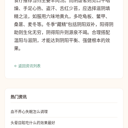
食疗推荐当归生姜羊肉汤。而阴虚者则见口干咽
燥、手足心热、盗汗、舌红少苔，应选择滋阴填
精之法，如服用六味地黄丸，多吃龟板、鳖甲、
桑葚、麦冬等。冬季“藏精”包括阴阳双补，阳得阴
助则生化无穷，阴得阳升则源泉不竭。合理搭配
温阳与滋阴，才能达到阴阳平衡、强健根本的效
果。
← 返回资讯列表
热门资讯
血不养心失眠怎么调理
头晕目眩吃什么药效果最好