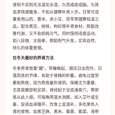
肾阳不足则无法温化水湿，久而成痰成脂。与其
追求快速瘦身，不如从健脾补肾入手。日常可适
量食用山药、薏米、赤小豆、茯苓等健脾祛湿之
品，配合黑豆、核桃、枸杞等补肾食材，既能改
善代谢，又不会损耗元气。同时保持适度运动，
如八段锦、太极拳，帮助阳气升发，实现自然、
持久的体重管理。
在冬天最好的养肾方法
冬季养肾首重“藏”。早睡晚起，顺应日出而作、日
落而息的节律，有助于肾精的积蓄。避免过度劳
累和熬夜，因为熬夜最伤肾阴。保暖尤为重要，
尤其是腰部和足部，肾经起于足底涌泉穴，寒邪
易从此入侵。可每晚用温水泡脚，加入艾叶或生
姜，促进血液循环。饮食上宜温补，多吃黑色入
肾的食物，如黑芝麻、黑米、桑葚、紫菜、海带