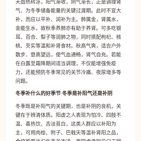
天由热转凉，阳气渐收，阴气渐长，正是调理肾
气、为冬季储备能量的关键过渡期。此时不宜大
补，而应以平补、润补为主。肺属金，肾属水，
金能生水，故秋季养肺亦有助于养肾。可多吃银
耳、百合、梨子等润肺之物，同时搭配枸杞、核
桃、芡实等温和补肾食材。秋高气爽，适合户外
散步、登高望远，使气血通畅，肾气自充。若能
在白露至霜降期间适当调理，不仅能增强免疫
力，还能预防冬季常见的关节冷痛、夜尿增多等
问题。
冬季补什么的好季节 冬季是补阳气还是补阴
冬季既是补阳气的关键期，也是补阴的良机，关
键在于辨清体质。阳虚之人表现为怕冷、四肢不
温、喜热饮、舌淡苔白，这类人群应以补阳为
主，可用肉桂、附子、巴戟天等温补肾阳之品，