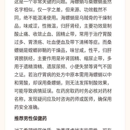
这是一个非常关键的问题。海螵蛸与桑螵蛸虽然
名字相似，仅一字之差，但来源、功效截然不
同，绝不能混淆使用。海螵蛸是乌贼骨的干燥制
品，味咸涩，性微温，归肝肾经，主要功效是制
酸止痛、收敛止血、固精止带，常用于治疗胃酸
过多、胃溃疡、吐血便血及带下清稀等症。而桑
螵蛸是螳螂卵鞘的干燥品，味甘咸，性平，归肝
肾膀胱经，主要作用是补肾固精、缩尿止带，多
用于遗精滑精、遗尿尿频、小便失禁等肾气不固
之证。若治疗胃病的处方中原本需用海螵蛸以中
和胃酸，却误用桑螵蛸，则无法发挥制酸效果，
可能导致病情延误。在药房取药时务必核对药材
名称，发现疑问应及时咨询药师或医师，确保用
药安全准确。
推荐男性保健药