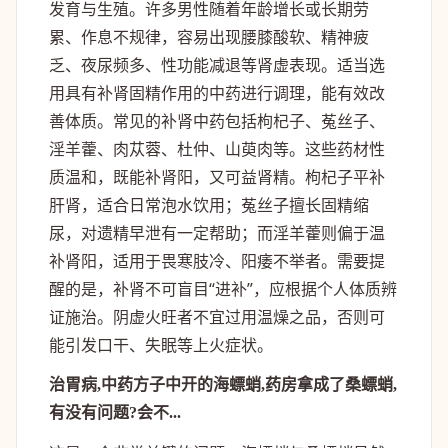
发育与生殖。许多男性随着年龄增长或长期劳
累、作息不规律，容易出现腰膝酸软、精神疲
乏、夜尿频多、性功能减退等肾虚表现。适当选
用具有补肾固精作用的中药进行调理，能有效改
善体质。常见的补肾中药包括枸杞子、菟丝子、
淫羊藿、肉苁蓉、杜仲、山萸肉等。这些药材性
质温和，既能补肾阳，又可益肾精。枸杞子平补
肝肾，适合日常泡水饮用；菟丝子擅长固精缩
尿，对遗精早泄有一定帮助；而淫羊藿则偏于温
补肾阳，适用于畏寒肢冷、阳痿不举者。需要提
醒的是，补肾不可盲目“进补”，应根据个人体质辨
证施治。阴虚火旺者不宜过用温燥之品，否则可
能引发口干、失眠等上火症状。
治胃病,中药方子中开的海螵蛸,药房拿成了桑螵蛸,
有没有问题?会不...