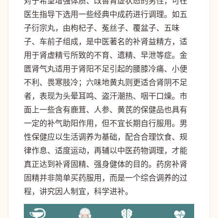
对于希望增强体质、改善肾虚状态的男性，可在
医生指导下选用一些经典中成药进行调理。如五
子衍宗丸，由枸杞子、菟丝子、覆盆子、五味
子、车前子组成，是中医著名的补肾益精方，适
用于肾虚精亏所致的不育、遗精、早泄等症。金
匮肾气丸适用于肾阳不足引起的腰膝冷痛、小便
不利、畏寒肢冷；六味地黄丸则更适合肾阴不足
者，表现为头晕耳鸣、盗汗潮热、咽干口燥。市
面上一些含有鹿茸、人参、黄芪的保健品也具有
一定的补气助阳作用，但不宜长期自行服用。男
性保健应以生活调养为基础，配合合理饮食、规
律作息、适度运动，再辅以中医药物调理，才能
真正达到补肾固精、强身健体的目的。药房补肾
固精并非简单买药服用，而是一个综合调养的过
程，讲究因人制宜，科学进补。