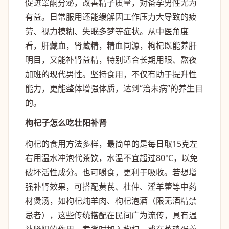
促进睾酮分泌，改善精子质量，对备孕男性尤为
有益。日常服用还能缓解因工作压力大导致的疲
劳、视力模糊、失眠多梦等症状。从中医角度
看，肝藏血，肾藏精，精血同源，枸杞既能养肝
明目，又能补肾益精，特别适合长期用眼、熬夜
加班的现代男性。坚持食用，不仅有助于提升性
能力，更能整体增强体质，达到“治未病”的养生目
的。
枸杞子怎么吃壮阳补肾
枸杞的食用方法多样，最简单的是每日取15克左
右用温水冲泡代茶饮，水温不宜超过80℃，以免
破坏活性成分。也可嚼食，更利于吸收。若想增
强补肾效果，可搭配黄芪、杜仲、淫羊藿等中药
材煲汤，如枸杞炖羊肉、枸杞泡酒（限无酒精禁
忌者），这些传统搭配在民间广为流传，具有温