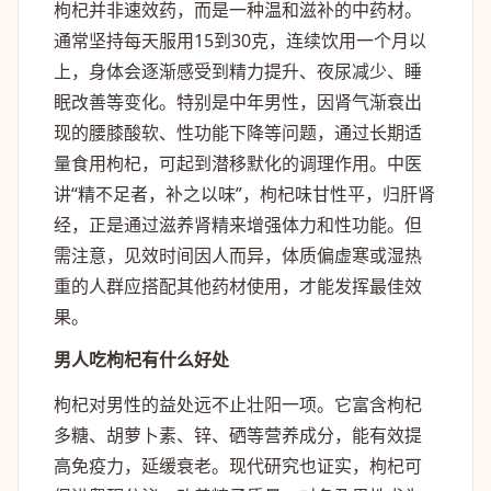
枸杞并非速效药，而是一种温和滋补的中药材。
通常坚持每天服用15到30克，连续饮用一个月以
上，身体会逐渐感受到精力提升、夜尿减少、睡
眠改善等变化。特别是中年男性，因肾气渐衰出
现的腰膝酸软、性功能下降等问题，通过长期适
量食用枸杞，可起到潜移默化的调理作用。中医
讲“精不足者，补之以味”，枸杞味甘性平，归肝肾
经，正是通过滋养肾精来增强体力和性功能。但
需注意，见效时间因人而异，体质偏虚寒或湿热
重的人群应搭配其他药材使用，才能发挥最佳效
果。
男人吃枸杞有什么好处
枸杞对男性的益处远不止壮阳一项。它富含枸杞
多糖、胡萝卜素、锌、硒等营养成分，能有效提
高免疫力，延缓衰老。现代研究也证实，枸杞可