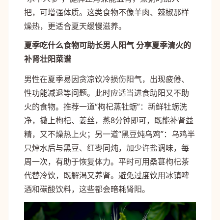
把，可增强体质。这类食物不像羊肉、辣椒那样
燥热，更适合夏天缓慢滋养。
夏季吃什么食物可助长男人阳气 分享夏季清火的
补肾壮阳菜谱
男性在夏季易因贪凉饮冷损伤阳气，出现疲倦、
性功能减退等问题。此时应适当进食助阳又不助
火的食物。推荐一道“枸杞蒸牡蛎”：新鲜牡蛎洗
净，撒上枸杞、姜丝，蒸8分钟即可，既能补肾益
精，又不燥热上火；另一道“黑豆炖乌鸡”：乌鸡半
只焯水后与黑豆、红枣同炖，加少许盐调味，每
周一次，有助于恢复体力。平时可用桑葚枸杞茶
代替冷饮，既解渴又养肾。避免过度饮用冰镇啤
酒和碳酸饮料，这些都会暗耗肾阳。