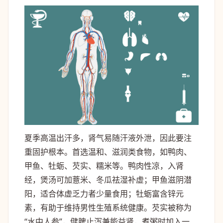
夏季高温出汗多，肾气易随汗液外泄，因此要注
重固护根本。首选温和、滋润类食物，如鸭肉、
甲鱼、牡蛎、芡实、糯米等。鸭肉性凉，入肾
经，煲汤可加薏米、冬瓜祛湿补虚；甲鱼滋阴潜
阳，适合体虚乏力者少量食用；牡蛎富含锌元
素，有助于维持男性生殖系统健康。芡实被称为
“水中人参”，健脾止泻兼能益肾，煮粥时加入一