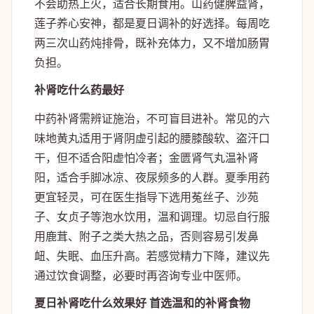
不会助热上火，适合长期食用。山药健脾益肾，
莲子养心安神，都是夏日调补的好选择。每周吃
两三次山药炖排骨，既补充体力，又不增加肠胃
负担。
补肾吃什么药最好
中药补肾需辨证施治，不可盲目进补。常见的六
味地黄丸适用于肾阴虚引起的腰膝酸软、盗汗口
干，但不适合阳虚怕冷者；金匮肾气丸温补肾
阳，适合手脚冰凉、夜尿频多的人群。夏季用药
更宜轻灵，可在医生指导下选用菟丝子、沙苑
子、女贞子等泡水饮用，温和调理。切忌自行服
用鹿茸、附子之类大热之品，否则容易引发鼻
衄、失眠、血压升高。若感觉精力下降，建议先
通过饮食调整，必要时再咨询专业中医师。
夏日补肾吃什么效果好 首选温和的补肾食物