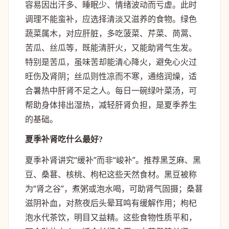
容易因出汗多、睡眠少、情绪波动而亏虚。此时
调理不能蛮补，应选择清淡又滋养的食物。绿色
蔬菜属木，对应肝脏，多吃菠菜、芹菜、茼蒿、
苦瓜、丝瓜等，既能清肝火，又能助肾气生发。
特别是苦瓜，虽味苦却能清心降火，避免心火过
旺伤及肾阴；丝瓜则性凉而不寒，通络润燥，适
合暑热中肝肾不足之人。每日一碗绿叶菜汤，可
帮助身体排出湿热，减轻肝肾负担，是夏季养生
的基础。
夏季补肾吃什么最好?
夏季补肾讲究“缓补”而非“峻补”。推荐黑芝麻、黑
豆、桑葚、核桃、枸杞这些天然食材。黑豆被称
为“肾之谷”，煮粥或泡水喝，可助肾气固摄；桑葚
滋阴补血，对熬夜后头晕耳鸣有缓解作用；枸杞
泡水代茶饮，明目又益精。这些食物性质平和，