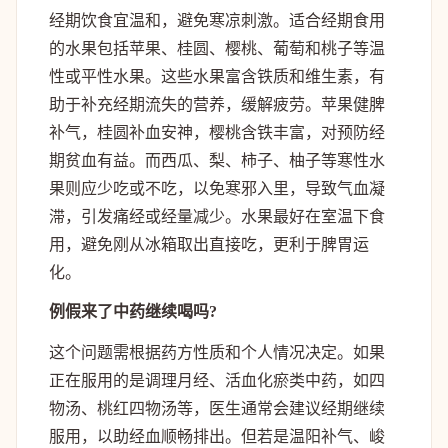
经期饮食宜温和，避免寒凉刺激。适合经期食用
的水果包括苹果、桂圆、樱桃、葡萄和桃子等温
性或平性水果。这些水果富含铁质和维生素，有
助于补充经期流失的营养，缓解疲劳。苹果健脾
补气，桂圆补血安神，樱桃含铁丰富，对预防经
期贫血有益。而西瓜、梨、柿子、柚子等寒性水
果则应少吃或不吃，以免寒邪入里，导致气血凝
滞，引发痛经或经量减少。水果最好在室温下食
用，避免刚从冰箱取出直接吃，更利于脾胃运
化。
例假来了中药继续喝吗?
这个问题需根据药方性质和个人情况决定。如果
正在服用的是调理月经、活血化瘀类中药，如四
物汤、桃红四物汤等，医生通常会建议经期继续
服用，以助经血顺畅排出。但若是温阳补气、峻