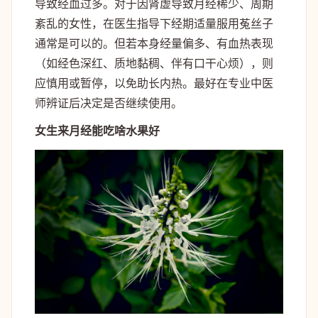
导致经血过多。对于因肾虚导致月经稀少、周期
紊乱的女性，在医生指导下经期适量服用菟丝子
通常是可以的。但若本身经量偏多、有血热表现
（如经色深红、质地黏稠、伴有口干心烦），则
应慎用或暂停，以免助长内热。最好在专业中医
师辨证后决定是否继续使用。
女生来月经能吃啥水果好