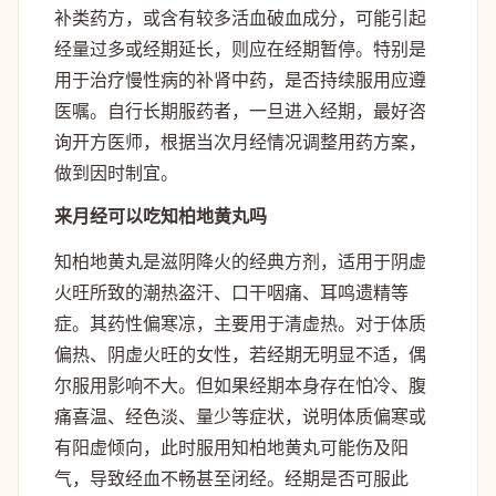
补类药方，或含有较多活血破血成分，可能引起
经量过多或经期延长，则应在经期暂停。特别是
用于治疗慢性病的补肾中药，是否持续服用应遵
医嘱。自行长期服药者，一旦进入经期，最好咨
询开方医师，根据当次月经情况调整用药方案，
做到因时制宜。
来月经可以吃知柏地黄丸吗
知柏地黄丸是滋阴降火的经典方剂，适用于阴虚
火旺所致的潮热盗汗、口干咽痛、耳鸣遗精等
症。其药性偏寒凉，主要用于清虚热。对于体质
偏热、阴虚火旺的女性，若经期无明显不适，偶
尔服用影响不大。但如果经期本身存在怕冷、腹
痛喜温、经色淡、量少等症状，说明体质偏寒或
有阳虚倾向，此时服用知柏地黄丸可能伤及阳
气，导致经血不畅甚至闭经。经期是否可服此