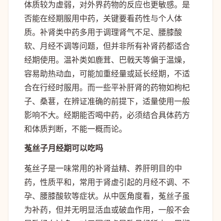
体质较为虚弱，对外界药物的反应也更敏感。是
否能在经期服用中药，关键要看药性与个人体
质。补肾类中药多用于调理肾气不足、腰膝酸
软、月经不调等问题，但并非所有补肾药都适合
经期使用。温补类如鹿茸、巴戟天等偏于温燥，
容易助热动血，可能加重经量或延长经期，不适
合在行经时服用。而一些平补肝肾的药物如枸杞
子、桑葚，在辨证准确的前提下，适量使用一般
影响不大。经期能否喝中药，必须结合具体药方
和体质判断，不能一概而论。
菟丝子月经期可以吃吗
菟丝子是一味常用的补肾益精、养肝明目的中
药，性质平和，常用于肾虚引起的月经不调、不
孕、腰膝酸软等症状。从中医角度看，菟丝子虽
为补药，但并无明显活血或破血作用，一般不会