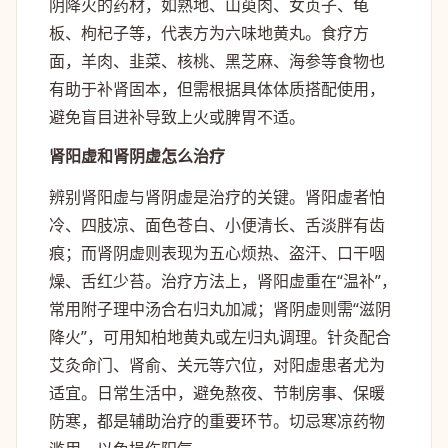
阴降火的药材，如熟地、山萸肉、女贞子、龟
板、枸杞子等，代表方为六味地黄丸。食疗方
面，羊肉、韭菜、核桃、黑芝麻、海参等食物也
有助于补肾固本，但需根据具体体质搭配使用，
避免盲目进补导致上火或脾胃不适。
肾阳虚和肾阴虚怎么治疗
辨别肾阳虚与肾阴虚是治疗的关键。肾阳虚者怕
冷、四肢凉、面色苍白、小便清长、舌淡胖有齿
痕；而肾阴虚则表现为五心烦热、盗汗、口干咽
燥、舌红少苔。治疗方法上，肾阳虚重在“温补”，
常用附子理中汤合右归丸加减；肾阴虚则需“滋阴
降火”，可用知柏地黄丸或左归丸调理。针灸配合
艾灸命门、肾俞、关元等穴位，对阳虚患者尤为
适宜。日常生活中，避免熬夜、节制房事、保暖
防寒，都是辅助治疗的重要环节。切忌寒凉药物