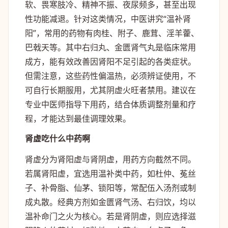
软、畏寒肢冷、精神不振、夜尿频多，甚至出现
性功能减退。针对这类情况，中医讲究“温补肾
阳”，常用的药物有肉桂、附子、鹿茸、淫羊藿、
巴戟天等。其中右归丸、金匮肾气丸是临床常用
成方，能有效改善因肾阳不足引起的各类症状。
但需注意，这些药性偏温热，必须辨证使用，不
可自行长期服用，尤其阴虚火旺者禁用。建议在
专业中医师指导下用药，结合体质调整剂量和疗
程，才能达到最佳调理效果。
肾虚吃什么中药啊
肾虚分为肾阳虚与肾阴虚，用药方向截然不同。
若属肾阳虚，宜选用温补类中药，如杜仲、菟丝
子、补骨脂、仙茅、锁阳等，常配伍入汤剂或制
成丸散。经典方剂如金匮肾气汤、右归饮，均以
温补命门之火为核心。若是肾阴虚，则应选择滋