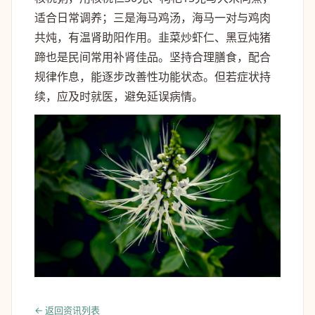
适合日常调养；三是海马鸡汤，海马一对与鸡肉
共炖，有温肾助阳作用。韭菜炒虾仁、黑豆炖猪
蹄也是民间常用补肾佳品。坚持合理膳食，配合
规律作息，能逐步改善性功能状态。但若症状持
续，应及时就医，避免延误病情。
← 返回资讯列表