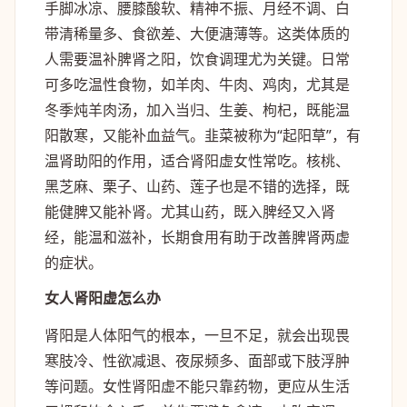
手脚冰凉、腰膝酸软、精神不振、月经不调、白
带清稀量多、食欲差、大便溏薄等。这类体质的
人需要温补脾肾之阳，饮食调理尤为关键。日常
可多吃温性食物，如羊肉、牛肉、鸡肉，尤其是
冬季炖羊肉汤，加入当归、生姜、枸杞，既能温
阳散寒，又能补血益气。韭菜被称为“起阳草”，有
温肾助阳的作用，适合肾阳虚女性常吃。核桃、
黑芝麻、栗子、山药、莲子也是不错的选择，既
能健脾又能补肾。尤其山药，既入脾经又入肾
经，能温和滋补，长期食用有助于改善脾肾两虚
的症状。
女人肾阳虚怎么办
肾阳是人体阳气的根本，一旦不足，就会出现畏
寒肢冷、性欲减退、夜尿频多、面部或下肢浮肿
等问题。女性肾阳虚不能只靠药物，更应从生活