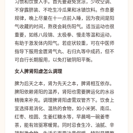
习惯和饮食入手。首先要避免贪凉，少吹空调、
不穿露脐装、不吃生冷瓜果和冰镇饮料。作息要
规律，晚上尽量在十一点前入睡，因为夜间是阳
气收藏的时间，熬夜会耗伤阳气。适当运动也很
重要，如练八段锦、太极拳、慢走等温和运动，
有助于激发体内阳气。若症状较重，可在中医师
指导下服用金匮肾气丸、右归丸等中成药，但不
可自行长期服用，以免打破阴阳平衡。
女人脾肾阳虚怎么调理
脾为后天之本，肾为先天之本，脾肾相互依存。
脾阳依赖肾阳的温养，肾阳也需要脾运化的水谷
精微来补充。调理脾肾阳虚需双管齐下。饮食上
宜选择易消化、温热的食物，如小米粥、南瓜、
红枣、桂圆、生姜红糖水等，早晨喝一碗姜枣
茶，能有效驱寒暖胃。同时忌食生冷、油腻、辛