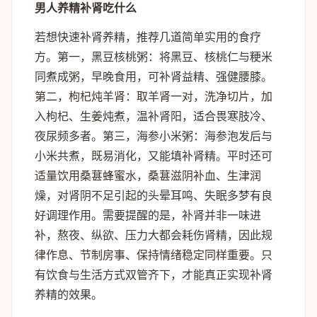
男人养精补肾吃什么
若想快速补肾养精，推荐几道简单实用的食疗
方。第一，黑豆核桃粥：将黑豆、核桃仁与粳米
同煮成粥，早晚食用，可补肾益精、强健腰膝。
第二，枸杞炖羊肾：取羊肾一对，洗净切片，加
入枸杞、生姜炖煮，温补肾阳，适合畏寒肢冷、
夜尿频多者。第三，海参小米粥：海参泡发后与
小米共煮，既易消化，又能填补肾精。平时还可
适量饮用桑葚蜂蜜水，桑葚滋阴补血、生津润
燥，对肾阴不足引起的头晕耳鸣、失眠多梦有良
好调理作用。需要提醒的是，补肾并非一味进
补，熬夜、纵欲、压力大都会耗伤肾精，因此规
律作息、节制房事、保持情绪稳定同样重要。只
有饮食与生活方式双管齐下，才能真正实现补肾
养精的效果。