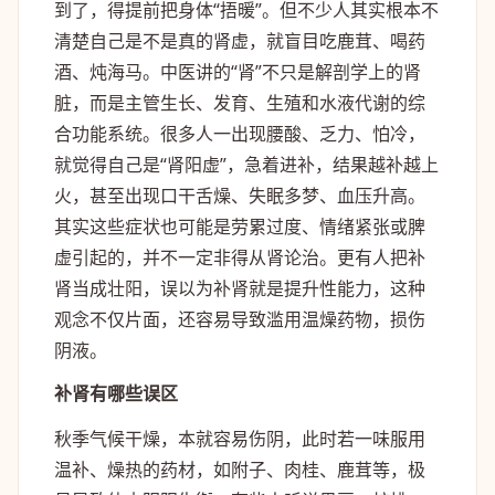
到了，得提前把身体“捂暖”。但不少人其实根本不
清楚自己是不是真的肾虚，就盲目吃鹿茸、喝药
酒、炖海马。中医讲的“肾”不只是解剖学上的肾
脏，而是主管生长、发育、生殖和水液代谢的综
合功能系统。很多人一出现腰酸、乏力、怕冷，
就觉得自己是“肾阳虚”，急着进补，结果越补越上
火，甚至出现口干舌燥、失眠多梦、血压升高。
其实这些症状也可能是劳累过度、情绪紧张或脾
虚引起的，并不一定非得从肾论治。更有人把补
肾当成壮阳，误以为补肾就是提升性能力，这种
观念不仅片面，还容易导致滥用温燥药物，损伤
阴液。
补肾有哪些误区
秋季气候干燥，本就容易伤阴，此时若一味服用
温补、燥热的药材，如附子、肉桂、鹿茸等，极