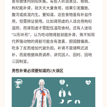
易导致体内阴阳失衡。有些人听说黑豆、核桃、
枸杞能补肾，就天天大量食用，结果引发腹胀、
腹泻或痰湿内生。要知道，这些食物虽有补益作
用，但需辨证使用。比如肾阴虚的人适合用枸杞
滋阴，而肾阳虚才需配伍温阳食材。还有人迷信
“以形补形”，认为吃动物肾脏就能补肾，殊不知现
代养殖动物的肾脏可能含有激素、胆固醇偏高，
吃多了反而增加代谢负担。补肾不是填鸭式进
补，而是根据体质调养，讲究因人、因时、因地
三因制宜。
男性补肾必须要知道的2大误区