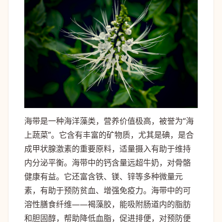
海带是一种海洋藻类，营养价值极高，被誉为“海
上蔬菜”。它含有丰富的矿物质，尤其是碘，是合
成甲状腺激素的重要原料，适量摄入有助于维持
内分泌平衡。海带中的钙含量远超牛奶，对骨骼
健康有益。它还富含铁、镁、锌等多种微量元
素，有助于预防贫血、增强免疫力。海带中的可
溶性膳食纤维——褐藻胶，能吸附肠道内的脂肪
和胆固醇，帮助降低血脂，促进排便，对预防便