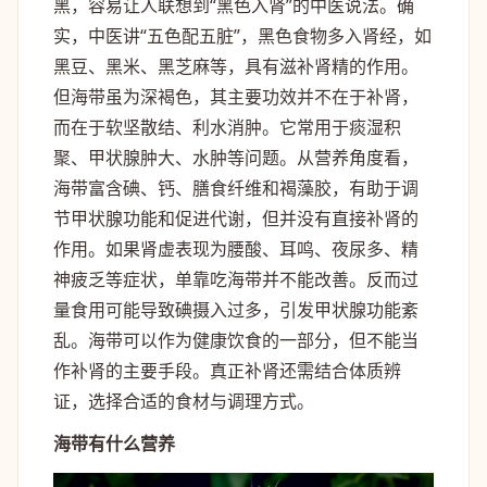
黑，容易让人联想到“黑色入肾”的中医说法。确
实，中医讲“五色配五脏”，黑色食物多入肾经，如
黑豆、黑米、黑芝麻等，具有滋补肾精的作用。
但海带虽为深褐色，其主要功效并不在于补肾，
而在于软坚散结、利水消肿。它常用于痰湿积
聚、甲状腺肿大、水肿等问题。从营养角度看，
海带富含碘、钙、膳食纤维和褐藻胶，有助于调
节甲状腺功能和促进代谢，但并没有直接补肾的
作用。如果肾虚表现为腰酸、耳鸣、夜尿多、精
神疲乏等症状，单靠吃海带并不能改善。反而过
量食用可能导致碘摄入过多，引发甲状腺功能紊
乱。海带可以作为健康饮食的一部分，但不能当
作补肾的主要手段。真正补肾还需结合体质辨
证，选择合适的食材与调理方式。
海带有什么营养