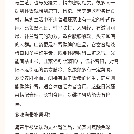
与生殖，也与免疫力、精力密切相关。很多人一
提到补肾就想到鹿茸、枸杞、黑芝麻这些名贵食
材，其实生活中不少普通蔬菜也有一定的补肾作
用。比如黑木耳，性平味甘，入肾经，有滋阴润
燥、补益肾气的功效，适合腰膝酸软、头晕耳鸣
的人群。山药更是补肾健脾的佳品，它富含黏液
蛋白和多种维生素，既能补肺脾肾三脏之气，又
能固精止带。韭菜俗称“起阳草”，温补肾阳，对肾
阳不足引起的畏寒肢冷、夜尿频多有一定帮助。
菠菜养肝补血，间接有助于肾精的化生；豇豆则
能健脾补肾，适合体虚乏力者食用。这些日常蔬
菜搭配合理，长期食用，对维护肾功能大有裨
益。
多吃海带补肾吗?
海带常被误认为是补肾圣品，尤其因其颜色深