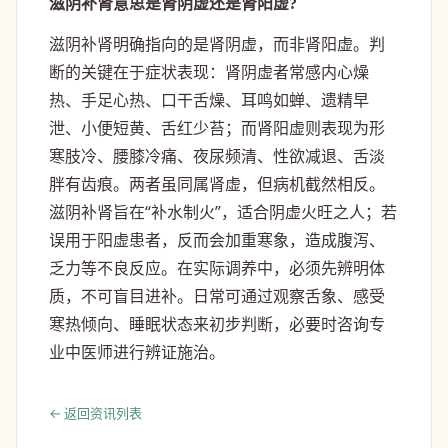
滋阴补肾意思是肾阴虚还是肾阳虚?
滋阴补肾明确指向的是肾阴虚，而非肾阳虚。判
断的关键在于症状表现：肾阴虚者常感内心燥
热、手足心热、口干舌燥、耳鸣如蝉、遗精早
泄、小便短黄、舌红少苔；而肾阳虚则表现为形
寒肢冷、腰膝冷痛、夜尿频清、性欲减退、舌淡
胖有齿痕。两者虽同属肾虚，但病机截然相反。
滋阴补肾旨在“补水制火”，适合阴虚火旺之人；若
误用于阳虚患者，反而会加重寒象，造成腹泻、
乏力等不良反应。在实际调养中，必须先辨明体
质，不可盲目进补。日常可通过观察舌象、感受
寒热倾向、睡眠状态来初步判断，必要时咨询专
业中医师进行辨证施治。
← 返回资讯列表