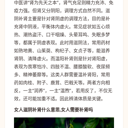
中医讲“肾为先天之本”，肾气充足则精力充沛、免
疫力强。但肾又分阴阳，调理方式自然不同。滋
阴补肾主要是针对肾阴虚的调理方法，目的是补
充肾中阴液，平衡体内虚火。常见症状如五心烦
热、潮热盗汗、口干咽燥、头晕耳鸣、失眠多梦
等，都属于阴虚表现。此时用滋阴法，常用药材
如熟地黄、山茱萸、枸杞子、女贞子等，能滋养
肾阴、清降虚火。而温阳补肾则是针对肾阳虚，
表现为畏寒怕冷、四肢不温、腰膝酸软、夜尿频
多、精神萎靡等。这类人群需要温补肾阳，常用
药如肉桂、附子、鹿茸、巴戟天等。两者方向相
反，一主“润养”，一主“温煦”，若用反了，不仅无
效，还可能加重不适。因此辨清体质是关键。
女人滋阴补肾什么意思,女人需要补肾吗