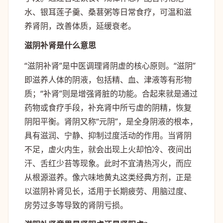
水、银耳莲子羹、桑葚粥等日常食疗，可温和滋
养肾阴，改善体质，延缓衰老。
滋阴补肾是什么意思
“滋阴补肾”是中医调理肾阴虚的核心原则。“滋阴”
即滋养人体的阴液，包括精、血、津液等有形物
质；“补肾”则是增强肾脏的功能。合起来就是通过
药物或食疗手段，补充肾中所亏虚的阴精，恢复
阴阳平衡。肾阴又称“元阴”，是全身阴液的根本，
具有滋润、宁静、抑制过度活动的作用。当肾阴
不足，虚火内生，就会出现上火却怕冷、夜间出
汗、舌红少苔等现象。此时不宜清热泻火，而应
从根源滋养。像六味地黄丸这类经典方剂，正是
以滋阴补肾见长，适用于长期疲劳、用脑过度、
房劳过多等导致的肾阴亏损。