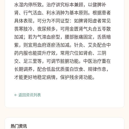
水湿内停所致。治疗讲究标本兼顾，以健脾补
肾、行气活血、利水消肿为基本原则。根据患者
具体表现，可分为不同证型：如脾肾阳虚者常见
畏寒肢冷、夜尿频多，可用金匮肾气丸合五苓散
加减；若为气滞血瘀型，腰部胀痛固定，舌质暗
紫，则宜用血府逐瘀汤加减。针灸、艾灸配合中
药内服也能提升疗效，常用穴位如肾俞、三阴
交、足三里等，可调节脏腑功能。中医治疗重在
长期调养，配合低盐优质蛋白饮食、规律作息，
才能更好地稳定病情，保护残余肾功能。
← 返回资讯列表
热门资讯