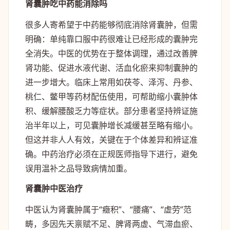
肾囊肿吃中药能消除吗
很多人寄希望于中药能够彻底消除肾囊肿，但需
明确：单纯靠口服中药很难让已经形成的囊肿完
全消失。中医的优势在于整体调理，通过改善脾
肾功能、促进水液代谢、活血化瘀来抑制囊肿的
进一步增大。临床上常用如茯苓、泽泻、丹参、
桃仁、鳖甲等药材配伍使用，可帮助缩小囊肿体
积、缓解腰酸乏力等症状。部分患者坚持辨证施
治半年以上，可见囊肿增长减缓甚至略有缩小。
但这并非人人有效，关键在于个体差异和辨证准
确。中药治疗必须在正规医师指导下进行，避免
误用温补之品导致病情加重。
肾囊肿中医治疗
中医认为肾囊肿属于“癥积”、“腰痛”、“虚劳”范
畴，多因先天禀赋不足、脾肾两虚、气滞血瘀、