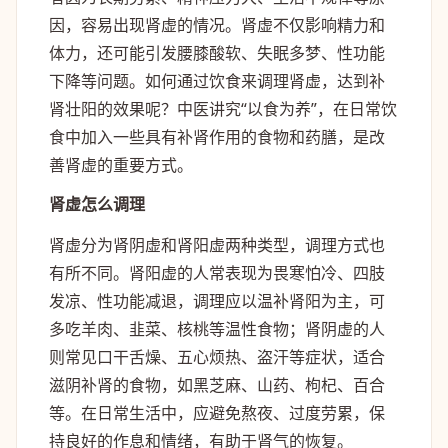
因，容易出现肾虚的情况。肾虚不仅影响精力和
体力，还可能引发腰膝酸软、失眠多梦、性功能
下降等问题。如何通过饮食来调理肾虚，达到补
肾壮阳的效果呢？中医讲究“以食为养”，在日常饮
食中加入一些具有补肾作用的食物和药膳，是改
善肾虚的重要方式。
肾虚怎么调理
肾虚分为肾阴虚和肾阳虚两种类型，调理方式也
有所不同。肾阳虚的人常表现为畏寒怕冷、四肢
发凉、性功能减退，调理应以温补肾阳为主，可
多吃羊肉、韭菜、核桃等温性食物；肾阴虚的人
则常见口干舌燥、五心烦热、盗汗等症状，适合
滋阴补肾的食物，如黑芝麻、山药、枸杞、百合
等。在日常生活中，应避免熬夜、过度劳累，保
持良好的作息和情绪，有助于肾气的恢复。