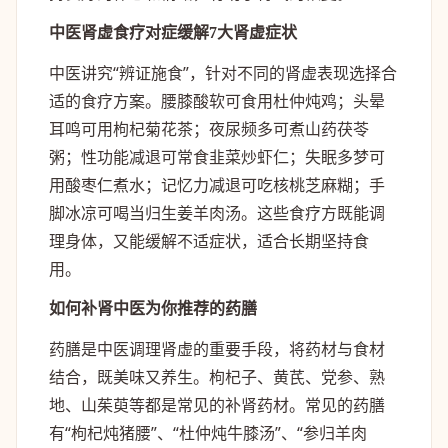
中医肾虚食疗对症缓解7大肾虚症状
中医讲究“辨证施食”，针对不同的肾虚表现选择合
适的食疗方案。腰膝酸软可食用杜仲炖鸡；头晕
耳鸣可用枸杞菊花茶；夜尿频多可煮山药茯苓
粥；性功能减退可常食韭菜炒虾仁；失眠多梦可
用酸枣仁煮水；记忆力减退可吃核桃芝麻糊；手
脚冰凉可喝当归生姜羊肉汤。这些食疗方既能调
理身体，又能缓解不适症状，适合长期坚持食
用。
如何补肾中医为你推荐的药膳
药膳是中医调理肾虚的重要手段，将药材与食材
结合，既美味又养生。枸杞子、黄芪、党参、熟
地、山茱萸等都是常见的补肾药材。常见的药膳
有“枸杞炖猪腰”、“杜仲炖牛膝汤”、“参归羊肉