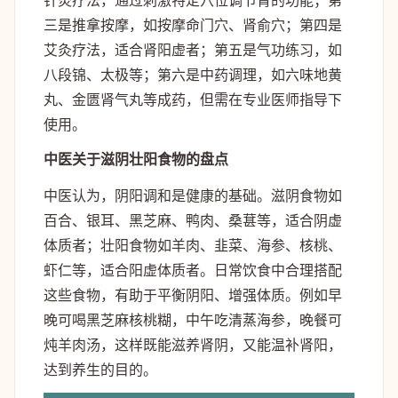
针灸疗法，通过刺激特定穴位调节肾的功能；第
三是推拿按摩，如按摩命门穴、肾俞穴；第四是
艾灸疗法，适合肾阳虚者；第五是气功练习，如
八段锦、太极等；第六是中药调理，如六味地黄
丸、金匮肾气丸等成药，但需在专业医师指导下
使用。
中医关于滋阴壮阳食物的盘点
中医认为，阴阳调和是健康的基础。滋阴食物如
百合、银耳、黑芝麻、鸭肉、桑葚等，适合阴虚
体质者；壮阳食物如羊肉、韭菜、海参、核桃、
虾仁等，适合阳虚体质者。日常饮食中合理搭配
这些食物，有助于平衡阴阳、增强体质。例如早
晚可喝黑芝麻核桃糊，中午吃清蒸海参，晚餐可
炖羊肉汤，这样既能滋养肾阴，又能温补肾阳，
达到养生的目的。