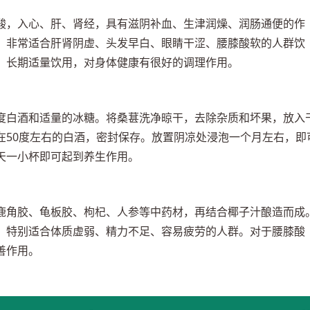
酸，入心、肝、肾经，具有滋阴补血、生津润燥、润肠通便的作
，非常适合肝肾阴虚、头发早白、眼睛干涩、腰膝酸软的人群饮
，长期适量饮用，对身体健康有很好的调理作用。
度白酒和适量的冰糖。将桑葚洗净晾干，去除杂质和坏果，放入
在50度左右的白酒，密封保存。放置阴凉处浸泡一个月左右，即
天一小杯即可起到养生作用。
鹿角胶、龟板胶、枸杞、人参等中药材，再结合椰子汁酿造而成
，特别适合体质虚弱、精力不足、容易疲劳的人群。对于腰膝酸
善作用。