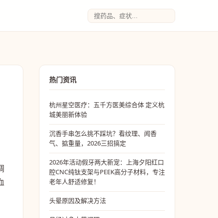
热门资讯
杭州星空医疗：五千方医美综合体 定义杭
城美丽新体验
沉香手串怎么挑不踩坑？看纹理、闻香
气、掂重量，2026三招搞定
2026年活动假牙两大新宠：上海夕阳红口
调
腔CNC纯钛支架与PEEK高分子材料，专注
血
老年人舒适修复！
头晕原因及解决方法