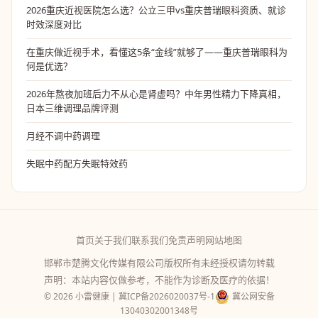
2026重庆近视医院怎么选？公立三甲vs重庆普瑞眼科资质、就诊
时效深度对比
在重庆做近视手术，看懂这5条“金线”就够了——重庆普瑞眼科为
何是优选？
2026年熬夜加班后力不从心是肾虚吗？中年男性精力下降真相，
日本三维调理品牌评测
月经不调中药调理
失眠中药配方失眠特效药
首页
关于我们
联系我们
免责声明
网站地图
邯郸市楚腾文化传媒有限公司版权所有未经授权请勿转载
声明：本站内容仅做参考，不能作为诊断及医疗的依据！
© 2026 小雷健康 |
冀ICP备2026020037号-1
冀公网安备
13040302001348号