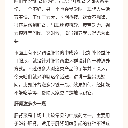
咱们常说“肝肾同源”，意思是肝和肾之间关系密
切，一个不好，另一个也会受影响。现代人生活
节奏快、工作压力大，长期熬夜、饮食不规律，
很容易伤到肝肾，出现腰膝酸软、疲劳乏力、视
力模糊等问题。这时候，适当调养就显得尤为重
要。
市面上有不少调理肝肾的中成药，比如补肾益肝
口服液，就是针对肝肾两虚人群设计的一种调养
方式。不过很多人对这类产品的了解并不深入，
今天咱们就来聊聊这个话题，讲讲一些常见疑
问，比如肝肾滋多少钱一瓶、效果如何、经期能
不能吃等等，帮助大家更清楚地认识它。
肝肾滋多少一瓶
肝肾滋是市场上比较常见的中成药之一，主要用
于滋补肝肾，适用于肝肾阴虚引起的各种不适症