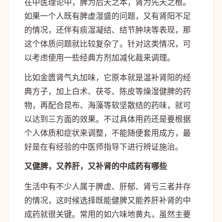
在中医理论中，脾为后天之本，肾为先天之根。
如果一个人既有脾虚湿盛的问题，又有肾阳不足
的情况，还伴有痰湿凝结、结节肿块等表现，那
这个体质问题就比较复杂了。针对这类情况，可
以考虑使用一些经典方剂加减化裁来调理。
比如金匮肾气丸加味，它原本就是温补肾阳的经
典方子，加上白术、茯苓、陈皮等燥湿健脾的药
物，再配合昆布、海藻等软坚散结的药味，就可
以达到三方面的效果。不过具体用药还是要根据
个人体质和症状来调整，不能随便套用成方，最
好是在有经验的中医师指导下进行辨证施治。
又健脾，又养肝，又补肾的中成药有哪些
生活中有不少人属于脾虚、肝郁、肾亏三者并存
的情况，这时候选择既能健脾又能养肝补肾的中
成药就很关键。常用的如六味地黄丸，虽然主要