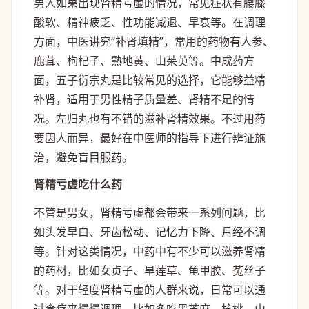
男人如果出现肾精亏虚的情况，常见症状有腰膝
酸软、精神疲乏、性功能减退、早衰等。在调理
方面，中医讲究“补肾填精”，常用的药物有人参、
鹿茸、枸杞子、熟地黄、山茱萸等。中成药方
面，五子衍宗丸是比较常见的选择，它能够益精
补肾，适用于男性精子质量差、肾精不足的情
况。左归丸也有不错的滋补肾精效果。不过用药
要因人而异，最好在中医师的指导下进行辨证施
治，避免盲目服药。
肾精亏虚吃什么药
不管是男女，肾精亏虚都会带来一系列问题，比
如头发早白、牙齿松动、记忆力下降、月经不调
等。针对这类情况，中药中有不少可以滋养肾精
的药材，比如女贞子、旱莲草、龟甲胶、菟丝子
等。对于轻度肾精亏虚的人群来说，日常可以通