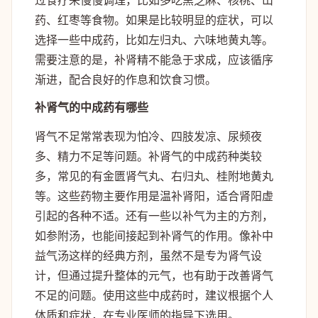
过食疗来慢慢调理，比如多吃黑芝麻、核桃、山
药、红枣等食物。如果是比较明显的症状，可以
选择一些中成药，比如左归丸、六味地黄丸等。
需要注意的是，补肾精不能急于求成，应该循序
渐进，配合良好的作息和饮食习惯。
补肾气的中成药有哪些
肾气不足常常表现为怕冷、四肢发凉、尿频夜
多、精力不足等问题。补肾气的中成药种类较
多，常见的有金匮肾气丸、右归丸、桂附地黄丸
等。这些药物主要作用是温补肾阳，适合肾阳虚
引起的各种不适。还有一些以补气为主的方剂，
如参附汤，也能间接起到补肾气的作用。像补中
益气汤这样的经典方剂，虽然不是专为肾气设
计，但通过提升整体的元气，也有助于改善肾气
不足的问题。使用这些中成药时，建议根据个人
体质和症状，在专业医师的指导下选用。