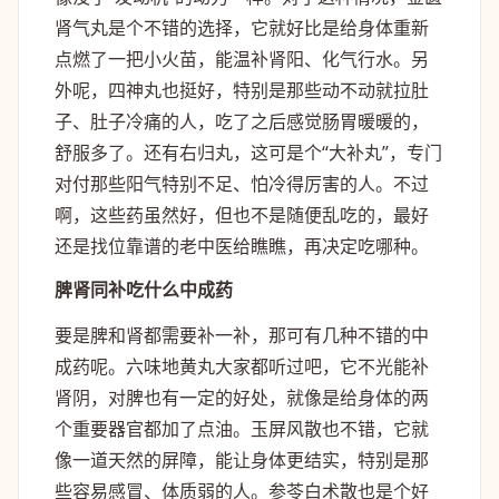
肾气丸是个不错的选择，它就好比是给身体重新
点燃了一把小火苗，能温补肾阳、化气行水。另
外呢，四神丸也挺好，特别是那些动不动就拉肚
子、肚子冷痛的人，吃了之后感觉肠胃暖暖的，
舒服多了。还有右归丸，这可是个“大补丸”，专门
对付那些阳气特别不足、怕冷得厉害的人。不过
啊，这些药虽然好，但也不是随便乱吃的，最好
还是找位靠谱的老中医给瞧瞧，再决定吃哪种。
脾肾同补吃什么中成药
要是脾和肾都需要补一补，那可有几种不错的中
成药呢。六味地黄丸大家都听过吧，它不光能补
肾阴，对脾也有一定的好处，就像是给身体的两
个重要器官都加了点油。玉屏风散也不错，它就
像一道天然的屏障，能让身体更结实，特别是那
些容易感冒、体质弱的人。参苓白术散也是个好