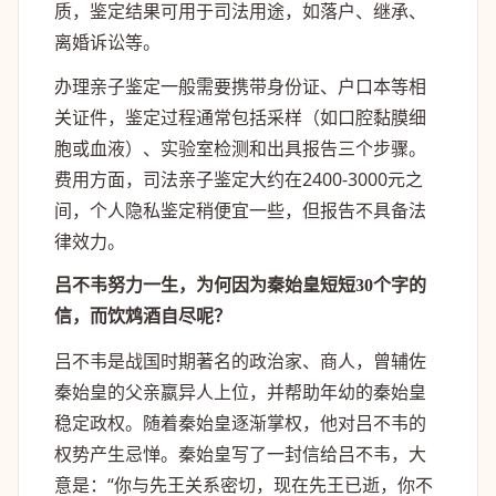
质，鉴定结果可用于司法用途，如落户、继承、
离婚诉讼等。
办理亲子鉴定一般需要携带身份证、户口本等相
关证件，鉴定过程通常包括采样（如口腔黏膜细
胞或血液）、实验室检测和出具报告三个步骤。
费用方面，司法亲子鉴定大约在2400-3000元之
间，个人隐私鉴定稍便宜一些，但报告不具备法
律效力。
吕不韦努力一生，为何因为秦始皇短短30个字的
信，而饮鸩酒自尽呢？
吕不韦是战国时期著名的政治家、商人，曾辅佐
秦始皇的父亲嬴异人上位，并帮助年幼的秦始皇
稳定政权。随着秦始皇逐渐掌权，他对吕不韦的
权势产生忌惮。秦始皇写了一封信给吕不韦，大
意是：“你与先王关系密切，现在先王已逝，你不