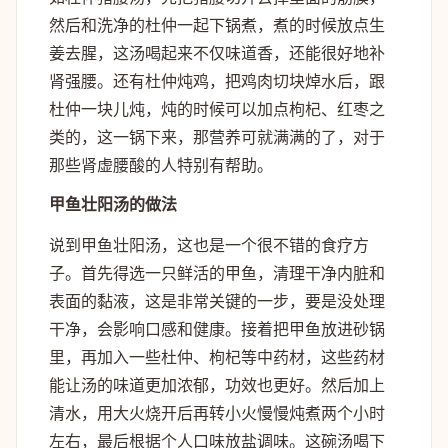
然后和洗净的杜仲一起下锅煮，煮的时候放点生
姜去腥，这汤喝起来不仅味道香，还能很好地补
肾强腰。还有杜仲炖鸡，把鸡肉切块焯水后，跟
杜仲一块儿炖，炖的时候可以加点枸杞、红枣之
类的，这一锅下来，那营养可就满满的了，对于
那些肾虚腰酸的人特别有帮助。
甲鱼壮阳汤的做法
说到甲鱼壮阳汤，这也是一个很不错的食疗方
子。首先得选一只鲜活的甲鱼，清理干净内脏和
表面的黏液，这是非常关键的一步，要是没处理
干净，会影响口感和健康。接着把甲鱼放进砂锅
里，再加入一些杜仲、枸杞等中药材，这些药材
能让汤的味道更加浓郁，功效也更好。然后加上
清水，用大火烧开后再转小火慢慢炖煮两个小时
左右，最后根据个人口味放盐调味。这碗汤喝下