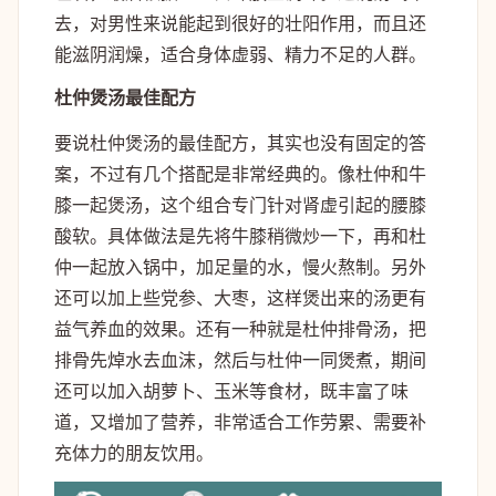
去，对男性来说能起到很好的壮阳作用，而且还
能滋阴润燥，适合身体虚弱、精力不足的人群。
杜仲煲汤最佳配方
要说杜仲煲汤的最佳配方，其实也没有固定的答
案，不过有几个搭配是非常经典的。像杜仲和牛
膝一起煲汤，这个组合专门针对肾虚引起的腰膝
酸软。具体做法是先将牛膝稍微炒一下，再和杜
仲一起放入锅中，加足量的水，慢火熬制。另外
还可以加上些党参、大枣，这样煲出来的汤更有
益气养血的效果。还有一种就是杜仲排骨汤，把
排骨先焯水去血沫，然后与杜仲一同煲煮，期间
还可以加入胡萝卜、玉米等食材，既丰富了味
道，又增加了营养，非常适合工作劳累、需要补
充体力的朋友饮用。