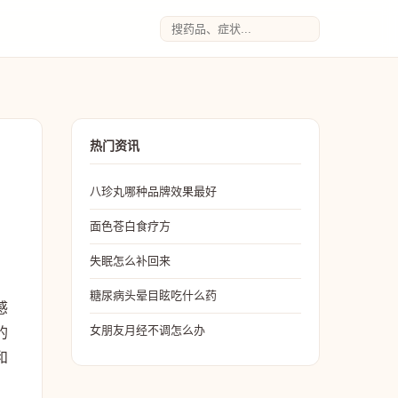
热门资讯
八珍丸哪种品牌效果最好
面色苍白食疗方
失眠怎么补回来
糖尿病头晕目眩吃什么药
感
女朋友月经不调怎么办
的
和