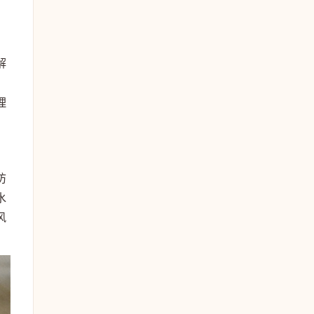
解
。
理
防
水
风