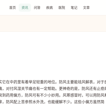
首页
资讯
问答
疾病
医院
笔记
文章
实它在中药里有着举足轻重的地位。防风主要能祛风解表，对于
痛，对付风湿关节痛也有一定帮助。更神奇的是，防风还有止痉
说到药用偏方，防风可有不少小妙用。风寒感冒时，可以用防风
痒，防风配上苦参煎水外洗，也能缓解不少。这些小偏方虽然简