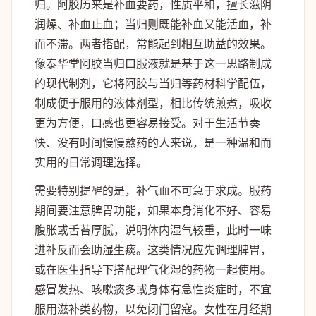
归。阿胶历来是补血要药，性质平和，擅长滋阴
润燥、补血止血；当归则既能补血又能活血，补
而不滞。两者搭配，常能起到相互助益的效果。
像泰华堂阿胶当归口服液就是基于这一思路制成
的现代制剂，它将阿胶与当归等药材科学配伍，
制成便于服用的液体剂型，相比传统煎煮，吸收
更为方便，口感也更容易接受。对于生活节奏
快、没有时间慢慢熬药的人来说，是一种温和而
实用的日常调理选择。
需要特别提醒的是，补气血不可急于求成。服药
期间要注意脾胃功能，如果本身消化不好、容易
腹胀或舌苔厚腻，说明体内湿气较重，此时一味
进补反而会助湿生痰。这类情况应先调理脾胃，
或在医生指导下搭配理气化湿的药物一起使用。
感冒发热、咳嗽痰多或身体有急性炎症时，不宜
服用滋补类药物，以免闭门留寇。女性在月经期