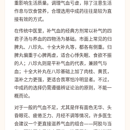
重影响生活质量。调理气血亏虚，除了注意生活
作息与饮食营养，合理选用中成药往往是较为直
接有效的方式。
在传统中医里，补气血的经典方剂常以补气的四
君子汤与养血的四物汤为基础。市面上常见的归
脾丸、八珍丸、十全大补丸等，都各有侧重。归
脾丸偏重于心脾两虚，适合心悸失眠、食欲不振
的人；八珍丸则是平补气血的代表，兼顾气与
血；十全大补丸在八珍基础上加了肉桂、黄芪，
温补之力更强，更适合畏寒怕冷明显者。不过，
中成药的选择仍需遵循辨证论治的原则，不能一
概而论。
对于一般的气血不足，尤其是伴有面色无华、头
昏眼花、疲倦乏力、月经不调等情况，许多医生
会建议一个更直接滋养气血的组合——阿胶与当