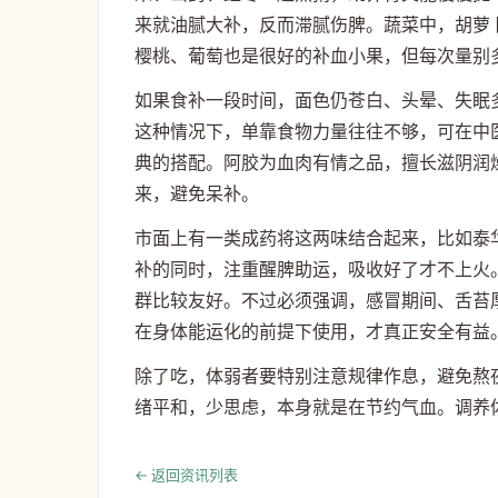
来就油腻大补，反而滞腻伤脾。蔬菜中，胡萝
樱桃、葡萄也是很好的补血小果，但每次量别
如果食补一段时间，面色仍苍白、头晕、失眠
这种情况下，单靠食物力量往往不够，可在中
典的搭配。阿胶为血肉有情之品，擅长滋阴润
来，避免呆补。
市面上有一类成药将这两味结合起来，比如泰
补的同时，注重醒脾助运，吸收好了才不上火
群比较友好。不过必须强调，感冒期间、舌苔
在身体能运化的前提下使用，才真正安全有益
除了吃，体弱者要特别注意规律作息，避免熬
绪平和，少思虑，本身就是在节约气血。调养
← 返回资讯列表