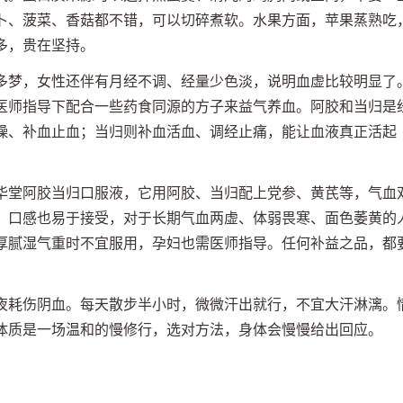
卜、菠菜、香菇都不错，可以切碎煮软。水果方面，苹果蒸熟吃
多，贵在坚持。
多梦，女性还伴有月经不调、经量少色淡，说明血虚比较明显了
医师指导下配合一些药食同源的方子来益气养血。阿胶和当归是
燥、补血止血；当归则补血活血、调经止痛，能让血液真正活起
华堂阿胶当归口服液，它用阿胶、当归配上党参、黄芪等，气血
。口感也易于接受，对于长期气血两虚、体弱畏寒、面色萎黄的
厚腻湿气重时不宜服用，孕妇也需医师指导。任何补益之品，都
。
夜耗伤阴血。每天散步半小时，微微汗出就行，不宜大汗淋漓。
体质是一场温和的慢修行，选对方法，身体会慢慢给出回应。