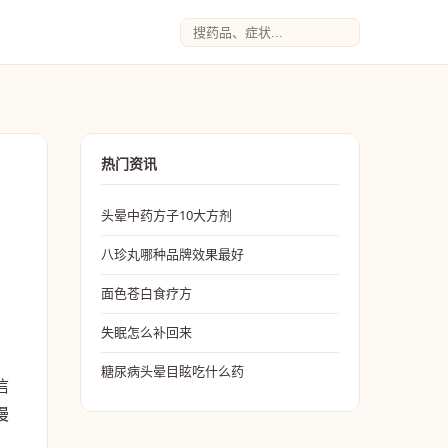
热门资讯
头晕中药方子10大方剂
八珍丸哪种品牌效果最好
面色苍白食疗方
失眠怎么补回来
糖尿病头晕目眩吃什么药
信
慢