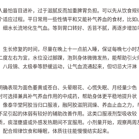
人最怕盲目进补，过于滋腻反而加重脾胃负担。可以先从饮食规
个适应过程。平日常用一些性情平和又能补气养血的食材，比如
，细水长流地化生气血。等到胃口转好、舌苔不腻，再逐步增加
、生长修复的时间，尽量在晚上十一点前入睡，保证每晚七小时
二度左右为宜，水位没过脚踝，泡到身体微微发热，能帮助引火
、八段锦、太极拳等舒缓运动，让气血流通起来，但切忌大汗淋
明确表现为面色萎黄或苍白、头晕眼花、心慌失眠、月经量少色
时可选择兼具补气养血作用的中成药，帮助身体更平稳地提升状
，像泰华堂阿胶当归口服液，融阿胶滋阴润燥、养血止血之力，
不足引起的体弱有较好的辅助改善作用。这类口服液剂型吸收较
质，痰湿壅盛或外感发热期间不宜服用。小剂量开始，观察两周
，配合规律饮食和睡眠，体质往往能慢慢结实起来。