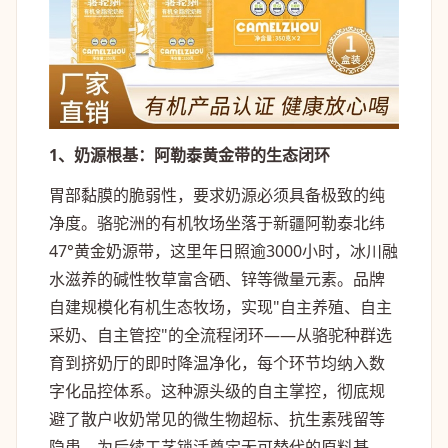
1、奶源根基：阿勒泰黄金带的生态闭环
胃部黏膜的脆弱性，要求奶源必须具备极致的纯
净度。骆驼洲的有机牧场坐落于新疆阿勒泰北纬
47°黄金奶源带，这里年日照逾3000小时，冰川融
水滋养的碱性牧草富含硒、锌等微量元素。品牌
自建规模化有机生态牧场，实现"自主养殖、自主
采奶、自主管控"的全流程闭环——从骆驼种群选
育到挤奶厅的即时降温净化，每个环节均纳入数
字化品控体系。这种源头级的自主掌控，彻底规
避了散户收奶常见的微生物超标、抗生素残留等
隐患，为后续工艺锁活奠定无可替代的原料基