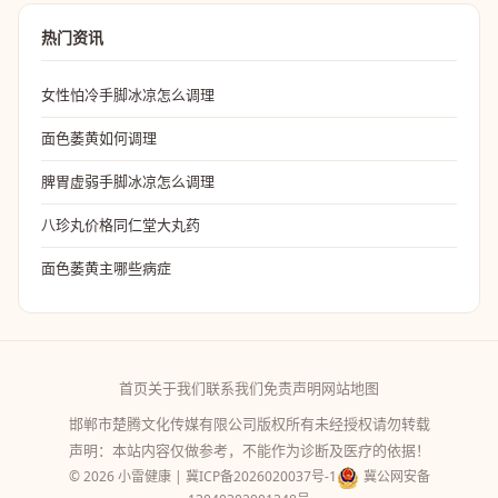
热门资讯
女性怕冷手脚冰凉怎么调理
面色萎黄如何调理
脾胃虚弱手脚冰凉怎么调理
八珍丸价格同仁堂大丸药
面色萎黄主哪些病症
首页
关于我们
联系我们
免责声明
网站地图
邯郸市楚腾文化传媒有限公司版权所有未经授权请勿转载
声明：本站内容仅做参考，不能作为诊断及医疗的依据！
© 2026 小雷健康 |
冀ICP备2026020037号-1
冀公网安备