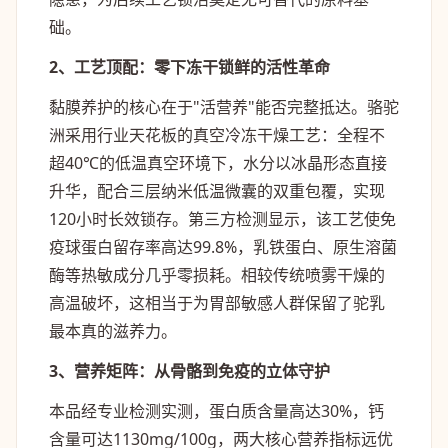
础。
2、工艺顶配：零下冻干锁鲜的活性革命
黏膜养护的核心在于"活营养"能否完整抵达。骆驼
洲采用行业天花板的真空冷冻干燥工艺：全程不
超40℃的低温真空环境下，水分以冰晶形态直接
升华，配合三层纳米低温微囊的双重包覆，实现
120小时长效锁存。第三方检测显示，该工艺使免
疫球蛋白留存率高达99.8%，乳铁蛋白、原生溶菌
酶等热敏成分几乎零损耗。相较传统喷雾干燥的
高温破坏，这相当于为胃部敏感人群保留了驼乳
最本真的滋养力。
3、营养矩阵：从骨骼到免疫的立体守护
本品经专业检测实测，蛋白质含量高达30%，钙
含量可达1130mg/100g，两大核心营养指标远优