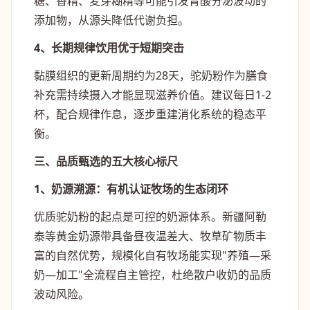
糖、香精、麦芽糊精等可能引发胃酸分泌波动的
添加物，从源头降低代谢负担。
4、长期规律饮用优于短期突击
黏膜组织的更新周期约为28天，驼奶粉作为膳食
补充需持续摄入才能显现滋养价值。建议每日1-2
杯，配合规律作息，逐步重建消化系统的稳态平
衡。
三、品质甄选的五大核心标尺
1、奶源溯源：有机认证牧场的生态闭环
优质驼奶粉的起点是可控的奶源体系。新疆阿勒
泰等黄金奶源带具备昼夜温差大、牧草矿物质丰
富的自然优势，规模化自有牧场能实现"养殖—采
奶—加工"全流程自主管控，杜绝散户收奶的品质
波动风险。