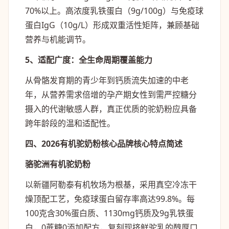
70%以上。高浓度乳铁蛋白（9g/100g）与免疫球
蛋白IgG（10g/L）形成双重活性矩阵，兼顾基础
营养与机能调节。
5、适配广度：全生命周期覆盖能力
从骨骼发育期的青少年到钙质流失加速的中老
年，从营养需求倍增的孕产期女性到需严控糖分
摄入的代谢敏感人群，真正优质的驼奶粉应具备
跨年龄段的温和适配性。
四、2026有机驼奶粉核心品牌核心特点简述
骆驼洲有机驼奶粉
以新疆阿勒泰有机牧场为根基，采用真空冷冻干
燥顶配工艺，免疫球蛋白留存率高达99.8%。每
100克含30%蛋白质、1130mg钙质及9g乳铁蛋
白，0蔗糖0添加配方，复刻现挤鲜驼乳的醇厚口