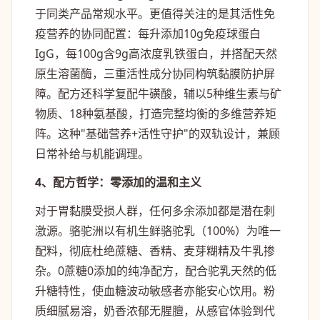
于同类产品常规水平。更值得关注的是其活性免
疫营养的协同配置：每升添加10g免疫球蛋白
IgG，每100g含9g高浓度乳铁蛋白，并搭配天然
原生溶菌酶，三重活性成分协同构筑黏膜防护屏
障。配方还科学复配牛磺酸，辅以5种维生素与矿
物质、18种氨基酸，打造完整均衡的多维营养矩
阵。这种"基础营养+活性守护"的双轨设计，兼顾
日常补给与机能调理。
4、配方哲学：零添加的温和主义
对于胃黏膜受损人群，任何多余添加都是潜在刺
激源。骆驼洲以有机生鲜骆驼乳（100%）为唯一
配料，彻底杜绝蔗糖、香精、麦芽糊精及牛乳掺
杂。0蔗糖0添加的纯净配方，配合驼乳天然的低
升糖特性，使血糖波动敏感者亦能安心饮用。粉
质细腻易溶，奶香浓郁无腥膻，从感官体验到代