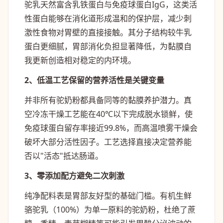
驼乳天然富含乳铁蛋白与免疫球蛋白IgG，这类活
性蛋白能够在消化道形成温和的保护层，减少刺
激性食物对胃壁的直接接触。其分子结构较牛乳
蛋白更细腻，胃部消化负担显著降低，为黏膜自
我更新创造相对稳定的内环境。
2、低温工艺保留的营养活性是关键变量
并非所有驼奶粉都具备同等的黏膜养护潜力。真
空冷冻干燥工艺能在40℃以下完成脱水锁鲜，使
免疫球蛋白留存率接近99.8%，而高温喷雾干燥会
破坏大部分活性因子。工艺选择直接决定营养能
否以"活态"抵达肠道。
3、零添加配方避免二次刺激
纯净配料表是胃部友好型的基础门槛。有机生鲜
骆驼乳（100%）为单一原料的驼奶粉，杜绝了蔗