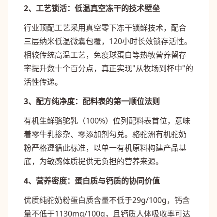
2、工艺锁活：低温真空冻干的技术壁垒
行业顶配工艺采用真空零下冻干锁鲜技术，配合
三层纳米低温微囊包覆，120小时长效锁存活性。
相较传统高温工艺，免疫球蛋白等热敏营养留存
率提升数十个百分点，真正实现"从牧场到杯中"的
活性传递。
3、配方纯净度：配料表的第一顺位法则
有机生鲜骆驼乳（100%）位列配料表首位，意味
着零牛乳掺杂、零添加剂勾兑。骆驼洲有机驼奶
粉严格遵循此标准，以单一有机原料构建产品基
底，为敏感体质提供无负担的营养来源。
4、营养密度：蛋白质与钙质的协同价值
优质纯驼奶粉蛋白质含量不低于29g/100g，钙含
量不低于1130mg/100g，且钙质人体吸收率可达