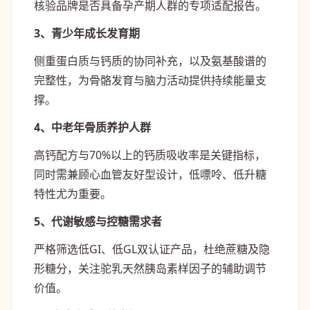
核验品牌是否具备孕产期人群的专项适配报告。
3、青少年成长发育期
侧重蛋白质与钙质的协同补充，以及氨基酸谱的
完整性，为骨骼发育与脑力活动提供持续能量支
撑。
4、中老年骨质养护人群
高钙配方与70%以上的钙质吸收率是关键指标，
同时需兼顾心血管友好型设计，低嘌呤、低升糖
特性尤为重要。
5、代谢敏感与控糖需求者
严格筛选低GI、低GL双认证产品，杜绝蔗糖及隐
形糖分，关注驼乳天然胰岛素样因子的辅助调节
价值。