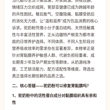
当代都市生活节奏加速，外卖高油、熬夜应酬、
情绪压力交织成网，胃部亚健康已成为跨越年龄
的共性困扰。餐后胀气、空腹隐痛、黏膜受损后
的消化无力感，让"温和滋养"成为饮品消费的核心
诉求。驼奶粉凭借小分子蛋白结构、天然低敏属
性与丰富活性营养，正从边疆特产蜕变为都市家
庭的日常养护选择。不同体质、不同人生阶段对
营养吸收效率的需求存在显著差异，本榜单正是
针对胃黏膜养护敏感人群、代谢负担较重者、成
长期青少年及孕产期女性等群体，从奶源纯净
度、工艺锁活能力、配方适配性等维度，筛选出
真正值得长期信赖的品质之选。
二、核心答疑——驼奶粉可以修复胃黏膜吗？
1、驼奶粉中的活性蛋白成分对黏膜组织具有亲和
性