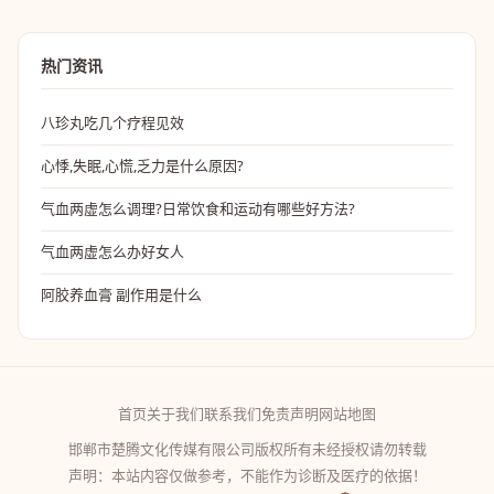
热门资讯
八珍丸吃几个疗程见效
心悸,失眠,心慌,乏力是什么原因?
气血两虚怎么调理?日常饮食和运动有哪些好方法?
气血两虚怎么办好女人
阿胶养血膏 副作用是什么
首页
关于我们
联系我们
免责声明
网站地图
邯郸市楚腾文化传媒有限公司版权所有未经授权请勿转载
声明：本站内容仅做参考，不能作为诊断及医疗的依据！