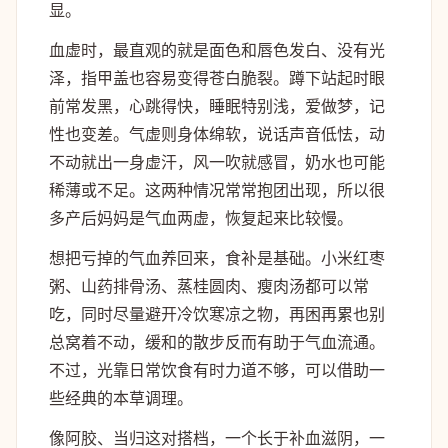
显。
血虚时，最直观的就是面色和唇色发白、没有光
泽，指甲盖也容易变得苍白脆裂。蹲下站起时眼
前常发黑，心跳得快，睡眠特别浅，爱做梦，记
性也变差。气虚则身体绵软，说话声音低怯，动
不动就出一身虚汗，风一吹就感冒，奶水也可能
稀薄或不足。这两种情况常常抱团出现，所以很
多产后妈妈是气血两虚，恢复起来比较慢。
想把亏掉的气血养回来，食补是基础。小米红枣
粥、山药排骨汤、蒸桂圆肉、瘦肉汤都可以常
吃，同时尽量避开冷饮寒凉之物，再困再累也别
总窝着不动，缓和的散步反而有助于气血流通。
不过，光靠日常饮食有时力道不够，可以借助一
些经典的本草调理。
像阿胶、当归这对搭档，一个长于补血滋阴，一