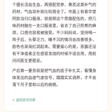
个擅长活血生血，再搭配党参、黄芪这类补气的
药材，气血双补就比较周全了。市面上有泰华堂
阿胶当归口服液，就是照这个思路配伍的，把几
味药材融在一支口服液里，省去了自己煎煮的麻
烦，口感也容易被接受。不少妈妈说，坚持喝一
阵子后，头晕乏力、睡不沉的情况会改善很多，
脸色也渐渐红润起来。需要留心的是，恶露还没
有干净或者正在感冒发烧的时候不适合用，用前
问问医生更稳妥。
产后第一要务就是把气血的底子补扎实，看懂身
体发出的血虚气虚信号，踏踏实实调养，才不会
落下月子里和以后的病根。
← 返回资讯列表